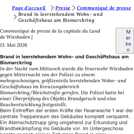
S
Page d'accueil
Presse
Communiqué de presse
Inhalt anspringen
Brand in leerstehendem Wohn- und
i
Geschäftshaus am Bismarckring
e
Communiqué de presse de la capitale du Land
M
b
de Wiesbaden
er
ke
13. Mai 2026
e
n
f
Brand in leerstehendem Wohn- und Geschäftshaus am
Bismarckring
i
In der Nacht zum Mittwoch wurde die Feuerwehr Wiesbaden
n
gegen Mitternacht von der Polizei zu einem
mehrgeschossigen, größtenteils leerstehenden Wohn- und
d
Geschäftshaus im Kreuzungsbereich
e
Bismarckring/Bleichstraße gerufen. Die Polizei hatte bei
einer Überprüfung des Objekts Brandgeruch und eine
n
Rauchentwicklung festgestellt.
s
Beim Eintreffen der ersten Kräfte der Feuerwache 1 war der
zentrale Treppenraum des Gebäudes komplett verqualmt.
i
Ein Atemschutztrupp ging umgehend zur Erkundung und
Brandbekämpfung ins Gebäude vor. Im Untergeschoss
c