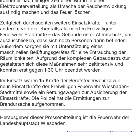
konnte er nach einiger Zeit einen Brand in einer
h
Elektrounterverteilung als Ursache der Rauchentwicklung
ausfindig machen und das Feuer löschen.
h
i
Zeitgleich durchsuchten weitere Einsatzkräfte – unter
anderem von der ebenfalls alarmierten Freiwilligen
e
Feuerwehr Stadtmitte – das Gebäude unter Atemschutz, um
r
auszuschließen, dass sich noch Personen darin befinden.
Außerdem sorgten sie mit Unterstützung eines
:
maschinellen Belüftungsgerätes für eine Entrauchung der
Räumlichkeiten. Aufgrund der komplexen Gebäudestruktur
gestalteten sich diese Maßnahmen sehr zeitintensiv und
konnten erst gegen 1:30 Uhr beendet werden.
Im Einsatz waren 15 Kräfte der Berufsfeuerwehr sowie
neun Einsatzkräfte der Freiwilligen Feuerwehr Wiesbaden-
Stadtmitte sowie ein Rettungswagen zur Absicherung der
Einsatzkräfte. Die Polizei hat die Ermittlungen zur
Brandursache aufgenommen.
Herausgeber dieser Pressemitteilung ist die Feuerwehr der
Landeshauptstadt Wiesbaden.