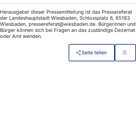
neu
Tab
Herausgeber dieser Pressemitteilung ist das Pressereferat
der Landeshauptstadt Wiesbaden, Schlossplatz 6, 65183
Wiesbaden,
pressereferat
wiesbaden
de
. Bürgerinnen und
Bürger können sich bei Fragen an das zuständige Dezernat
oder Amt wenden.
Seite teilen
Fußbereich
Accès rapide
Tous les services
Calendrier des manifestations
Bureau des citoyens
Commentaires sur le site web
Mentions légales
Paramètres de confidentialité
Conditions d'utilisation