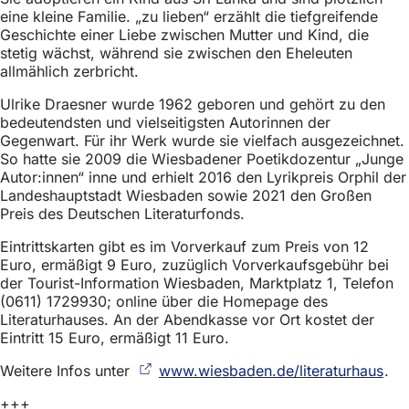
h
eine kleine Familie. „zu lieben“ erzählt die tiefgreifende
Geschichte einer Liebe zwischen Mutter und Kind, die
h
stetig wächst, während sie zwischen den Eheleuten
i
allmählich zerbricht.
e
Ulrike Draesner wurde 1962 geboren und gehört zu den
bedeutendsten und vielseitigsten Autorinnen der
r
Gegenwart. Für ihr Werk wurde sie vielfach ausgezeichnet.
:
So hatte sie 2009 die Wiesbadener Poetikdozentur „Junge
Autor:innen“ inne und erhielt 2016 den Lyrikpreis Orphil der
Landeshauptstadt Wiesbaden sowie 2021 den Großen
Preis des Deutschen Literaturfonds.
Eintrittskarten gibt es im Vorverkauf zum Preis von 12
Euro, ermäßigt 9 Euro, zuzüglich Vorverkaufsgebühr bei
der Tourist-Information Wiesbaden, Marktplatz 1, Telefon
(0611) 1729930; online über die Homepage des
Literaturhauses. An der Abendkasse vor Ort kostet der
Eintritt 15 Euro, ermäßigt 11 Euro.
Weitere Infos unter
www.wiesbaden.de/literaturhaus
(Öf
.
in
+++
ein