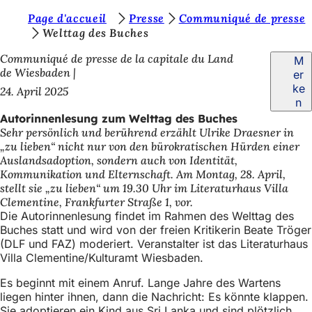
S
Page d'accueil
Presse
Communiqué de presse
Inhalt anspringen
Welttag des Buches
i
Communiqué de presse de la capitale du Land
M
e
de Wiesbaden
er
b
ke
24. April 2025
n
e
Autorinnenlesung zum Welttag des Buches
f
Sehr persönlich und berührend erzählt Ulrike Draesner in
„zu lieben“ nicht nur von den bürokratischen Hürden einer
i
Auslandsadoption, sondern auch von Identität,
n
Kommunikation und Elternschaft. Am Montag, 28. April,
stellt sie „zu lieben“ um 19.30 Uhr im Literaturhaus Villa
d
Clementine, Frankfurter Straße 1, vor.
e
Die Autorinnenlesung findet im Rahmen des Welttag des
Buches statt und wird von der freien Kritikerin Beate Tröger
n
(DLF und FAZ) moderiert. Veranstalter ist das Literaturhaus
s
Villa Clementine/Kulturamt Wiesbaden.
i
Es beginnt mit einem Anruf. Lange Jahre des Wartens
liegen hinter ihnen, dann die Nachricht: Es könnte klappen.
c
Sie adoptieren ein Kind aus Sri Lanka und sind plötzlich