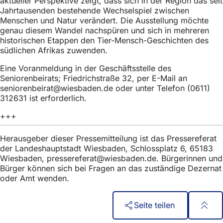
aktueller Perspektive zeigt, dass sich in der Region das seit
h
Jahrtausenden bestehende Wechselspiel zwischen
Menschen und Natur verändert. Die Ausstellung möchte
h
genau diesem Wandel nachspüren und sich in mehreren
i
historischen Etappen den Tier-Mensch-Geschichten des
südlichen Afrikas zuwenden.
e
r
Eine Voranmeldung in der Geschäftsstelle des
Seniorenbeirats; Friedrichstraße 32, per E-Mail an
:
seniorenbeirat
wiesbaden
de
oder unter Telefon (0611)
312631 ist erforderlich.
+++
Herausgeber dieser Pressemitteilung ist das Pressereferat
der Landeshauptstadt Wiesbaden, Schlossplatz 6, 65183
Wiesbaden,
pressereferat
wiesbaden
de
. Bürgerinnen und
Bürger können sich bei Fragen an das zuständige Dezernat
oder Amt wenden.
Seite teilen