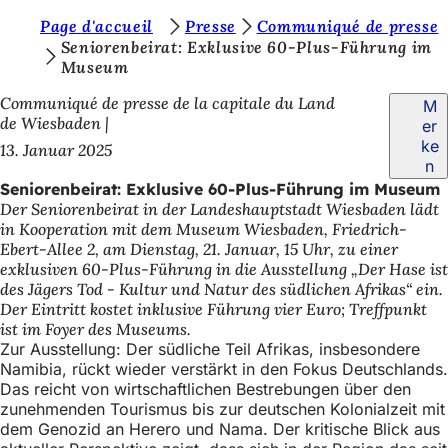
S
Page d'accueil
Presse
Communiqué de presse
Inhalt anspringen
Seniorenbeirat: Exklusive 60-Plus-Führung im
i
Museum
e
Communiqué de presse de la capitale du Land
M
b
de Wiesbaden
er
ke
13. Januar 2025
e
n
f
Seniorenbeirat: Exklusive 60-Plus-Führung im Museum
Der Seniorenbeirat in der Landeshauptstadt Wiesbaden lädt
i
in Kooperation mit dem Museum Wiesbaden, Friedrich-
n
Ebert-Allee 2, am Dienstag, 21. Januar, 15 Uhr, zu einer
exklusiven 60-Plus-Führung in die Ausstellung „Der Hase ist
d
des Jägers Tod - Kultur und Natur des südlichen Afrikas“ ein.
e
Der Eintritt kostet inklusive Führung vier Euro; Treffpunkt
ist im Foyer des Museums.
n
Zur Ausstellung: Der südliche Teil Afrikas, insbesondere
s
Namibia, rückt wieder verstärkt in den Fokus Deutschlands.
Das reicht von wirtschaftlichen Bestrebungen über den
i
zunehmenden Tourismus bis zur deutschen Kolonialzeit mit
dem Genozid an Herero und Nama. Der kritische Blick aus
c