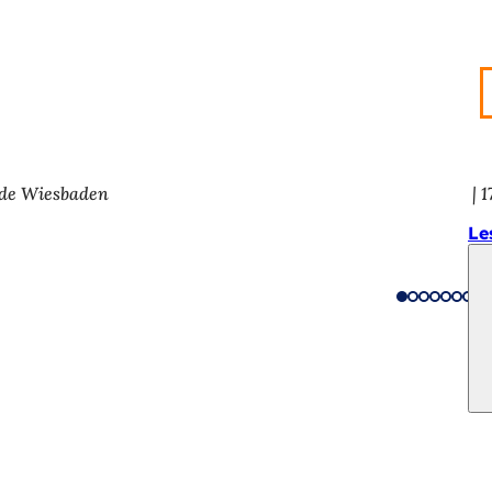
 de Wiesbaden
1
Le
ifestations
ns
le site web