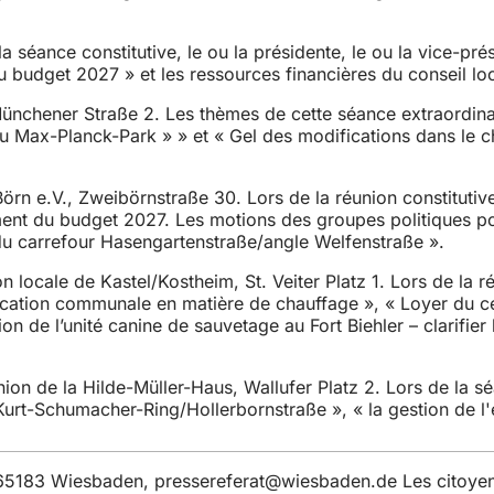
a séance constitutive, le ou la présidente, le ou la vice-prés
au budget 2027 » et les ressources financières du conseil lo
, Münchener Straße 2. Les thèmes de cette séance extraordi
u Max-Planck-Park » » et « Gel des modifications dans le c
örn e.V., Zweibörnstraße 30. Lors de la réunion constitutive,
ement du budget 2027. Les motions des groupes politiques por
 du carrefour Hasengartenstraße/angle Welfenstraße ».
n locale de Kastel/Kostheim, St. Veiter Platz 1. Lors de la ré
nification communale en matière de chauffage », « Loyer du 
de l’unité canine de sauvetage au Fort Biehler – clarifier la
on de la Hilde-Müller-Haus, Wallufer Platz 2. Lors de la séan
r Kurt-Schumacher-Ring/Hollerbornstraße », « la gestion de 
, 65183 Wiesbaden,
pressereferat
wiesbaden
de
Les citoyen