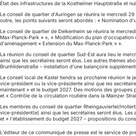
État des infrastructures de la Kostheimer Hauptstraße et nu
Le conseil de quartier d'Auringen se réunira le mercredi 29 a
outre, les points suivants seront abordés : « Nomination d'u
Le conseil de quartier de Delkenheim se réunira le mercre
Max-Planck-Park » », « Modification du plan d'occupation d
d'aménagement « Extension du Max-Planck-Park » ».
La réunion du conseil de quartier Sud-Est aura lieu le mercre
ainsi que les secrétaires seront élus. Les autres thèmes ab
Brunhildenstraße – installation d'une balançoire suppléme
Le conseil local de Kastel tiendra sa prochaine réunion le jeu
vice-président ou la vice-présidente ainsi que les secréta
maintenant » et le budget 2027. Des motions des groupes poli
et « Contrôle de la circulation routière dans la Mainzer Stra
Les membres du conseil de quartier Rheingauviertel/Hollerborn
vice-président(e) ainsi que les secrétaires seront élus. Le
et « l'établissement du budget 2027 – propositions du conse
L'éditeur de ce communiqué de presse est le service de p