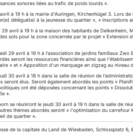
isances sonores liées au trafic de poids lourds ».
vril à 19 h à la mairie d'Auringen, Kirchenhügel 3. Lors de l
n(e) délégué(e) à la jeunesse du quartier », « Inscriptions 
di 29 avril à 19 h à la maison des habitants de Delkenheim
es sols pour la zone concernée par le projet « Extension d
di 29 avril à 19 h à l’association de jardins familiaux Zwo B
ordés seront les ressources financières ainsi que l'établiss
ntaire » et « Apposition d'un marquage en zigzag au niveau
di 30 avril à 18 h dans la salle de réunion de l’administratio
ires seront élus. Seront également abordés les points « Pla
tiques ont été déposées concernant les points « Dissolution 
ße ».
 se réuniront le jeudi 30 avril à 19 h dans la salle de réuni
s autres thèmes abordés seront « l'optimisation du carrefou
il de quartier ».
resse de la capitale du Land de Wiesbaden, Schlossplatz 6