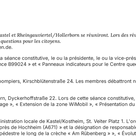
el et Rheingauviertel/Hollerborn se réuniront. Lors des réun
 questions pour les citoyens.
en.de.
la séance constitutive, le ou la présidente, le ou la vice-pré
nce B99024 » et « Panneaux indicateurs pour le Centre quee
 des pompiers, Kirschblütenstraße 24. Les membres débattro
n, Dyckerhoffstraße 22. Lors de cette séance constitutive, l
fage », « Extension de la zone WiMobil », « Présentation du
inistration locale de Kastel/Kostheim, St. Veiter Platz 1. 
r près de Hochheim (A671) » et la désignation de responsabl
er pédestre le long de la crèche « Am Rübenberg » », « Évol