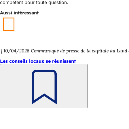
compétent pour toute question.
Aussi intéressant
10/04/2026
Communiqué de presse de la capitale du Land
Les conseils locaux se réunissent
Retenir
Pied
Accès rapide
de
Tous les services
Calendrier des man
page
Bureau des citoye
Commentaires sur 