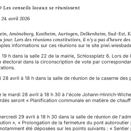
Les conseils locaux se réunissent
24. avril 2026
ein, Amöneburg, Kostheim, Auringen, Delkenheim, Sud-Est, Kast
u jour. Lors des réunions constitutives, il n'y a pas d'heure des
les informations sur ces réunions sur le site piwi.wiesbad
à 19 h dans la salle 22 de la mairie, Schlossplatz 6. Lors de 
 électoral dans la circonscription de vote par corresponda
rations.
rdi 28 avril à 18 h dans la salle de réunion de la caserne
 le mardi 28 avril à 18 h 30 à l'école Johann-Hinrich-Wicher
bordés seront « Planification communale en matière de chauf
rcredi 29 avril à 18 h 30 dans la salle de réunion de l'adm
cution », « Prolongation de la fermeture du pont autoroutie
t notamment été déposées sur les points suivants : « Senti