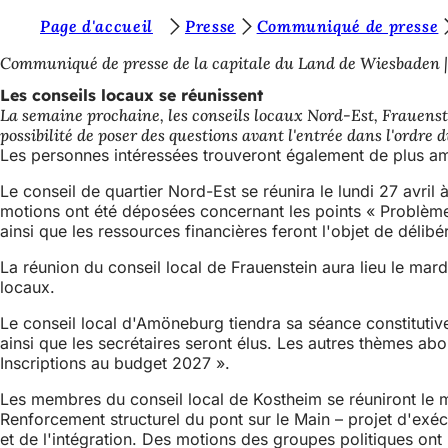
V
Page d'accueil
Presse
Communiqué de presse
Accéder au contenu
o
Communiqué de presse de la capitale du Land de Wiesbaden
u
Les conseils locaux se réunissent
La semaine prochaine, les conseils locaux Nord-Est, Frauenst
s
possibilité de poser des questions avant l'entrée dans l'ordre d
ê
Les personnes intéressées trouveront également de plus amp
t
Le conseil de quartier Nord-Est se réunira le lundi 27 avril 
motions ont été déposées concernant les points « Problème
e
ainsi que les ressources financières feront l'objet de délibé
s
La réunion du conseil local de Frauenstein aura lieu le ma
i
locaux.
c
Le conseil local d'Amöneburg tiendra sa séance constitutive
i
ainsi que les secrétaires seront élus. Les autres thèmes a
Inscriptions au budget 2027 ».
:
Les membres du conseil local de Kostheim se réuniront le me
Renforcement structurel du pont sur le Main – projet d'exé
et de l'intégration. Des motions des groupes politiques on