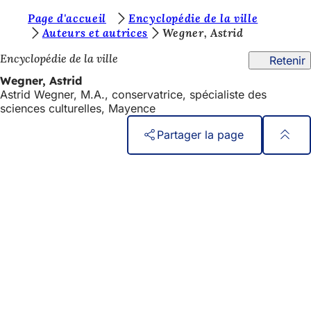
V
Page d'accueil
Encyclopédie de la ville
Accéder au contenu
Auteurs et autrices
Wegner, Astrid
o
Encyclopédie de la ville
Retenir
u
Wegner, Astrid
s
Astrid Wegner, M.A., conservatrice, spécialiste des
ê
sciences culturelles, Mayence
t
Partager la page
e
Pied
Accès rapide
s
de
Tous les services
i
Calendrier des manifestations
page
c
Bureau des citoyens
Commentaires sur le site web
i
:
Mentions légales
Paramètres de confidentialité