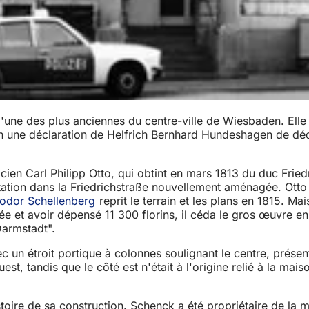
l'une des plus anciennes du centre-ville de Wiesbaden. Elle 
on une déclaration de Helfrich Bernhard Hundeshagen de déc
cien Carl Philipp Otto, qui obtint en mars 1813 du duc Fried
ation dans la Friedrichstraße nouvellement aménagée. Otto c
odor Schellenberg
reprit le terrain et les plans en 1815. Ma
e et avoir dépensé 11 300 florins, il céda le gros œuvre en
Darmstadt".
c un étroit portique à colonnes soulignant le centre, prése
st, tandis que le côté est n'était à l'origine relié à la mai
toire de sa construction. Schenck a été propriétaire de la m