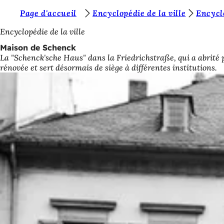
V
Page d'accueil
Encyclopédie de la ville
Encyclo
Accéder au contenu
o
Encyclopédie de la ville
u
Maison de Schenck
La "Schenck'sche Haus" dans la Friedrichstraße, qui a abrité 
s
rénovée et sert désormais de siège à différentes institutions.
ê
t
e
s
i
c
i
: