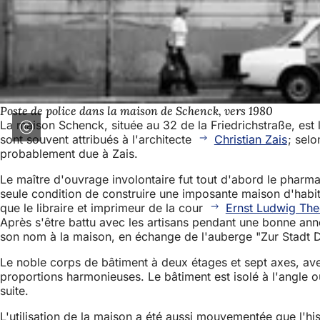
Poste de police dans la maison de Schenck, vers 1980
La maison Schenck, située au 32 de la Friedrichstraße, est 
sont souvent attribués à l'architecte
Christian Zais
; sel
probablement due à Zais.
Le maître d'ouvrage involontaire fut tout d'abord le pharma
seule condition de construire une imposante maison d'habit
que le libraire et imprimeur de la cour
Ernst Ludwig The
Après s'être battu avec les artisans pendant une bonne anné
son nom à la maison, en échange de l'auberge "Zur Stadt 
Le noble corps de bâtiment à deux étages et sept axes, ave
proportions harmonieuses. Le bâtiment est isolé à l'angle oue
suite.
L'utilisation de la maison a été aussi mouvementée que l'his