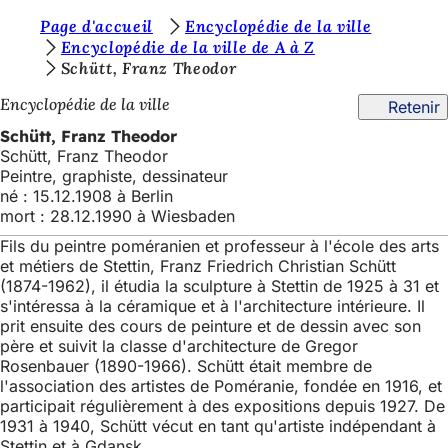
V
Page d'accueil
Encyclopédie de la ville
Accéder au contenu
Encyclopédie de la ville de A à Z
o
Schütt, Franz Theodor
u
Encyclopédie de la ville
Retenir
s
Schütt, Franz Theodor
ê
Schütt, Franz Theodor
Peintre, graphiste, dessinateur
t
né : 15.12.1908 à Berlin
e
mort : 28.12.1990 à Wiesbaden
s
Fils du peintre poméranien et professeur à l'école des arts
et métiers de Stettin, Franz Friedrich Christian Schütt
i
(1874-1962), il étudia la sculpture à Stettin de 1925 à 31 et
c
s'intéressa à la céramique et à l'architecture intérieure. Il
prit ensuite des cours de peinture et de dessin avec son
i
père et suivit la classe d'architecture de Gregor
Rosenbauer (1890-1966). Schütt était membre de
:
l'association des artistes de Poméranie, fondée en 1916, et
participait régulièrement à des expositions depuis 1927. De
1931 à 1940, Schütt vécut en tant qu'artiste indépendant à
Stettin et à Gdansk.