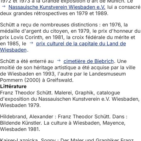
1972 et 1973 à la Grande exposition d'art de Munich. Le
Nassauische Kunstverein Wiesbaden e.V.
lui a consacré
deux grandes rétrospectives en 1979 et 1989.
Schütt a reçu de nombreuses distinctions : en 1976, la
médaille d'argent du citoyen, en 1979, le prix d'honneur du
prix Lovis Corinth, en 1981, la croix fédérale du mérite et
en 1985, le
prix culturel de la capitale du Land de
Wiesbaden
.
Schütt a été enterré au
cimetière de Biebrich
. Une
moitié de son héritage artistique a été acquise par la ville
de Wiesbaden en 1993, l'autre par le Landesmuseum
Pommern (2000) à Greifswald.
Littérature
Franz Theodor Schütt. Malerei, Graphik, catalogue
d'exposition du Nassauischen Kunstverein e.V. Wiesbaden,
Wiesbaden 1979.
Hildebrand, Alexander : Franz Theodor Schütt. Dans :
Bildende Künstler. La culture à Wiesbaden, Mayence,
Wiesbaden 1981.
Kaiser-Laznicka, Sonny : Der Maler und Graphiker Franz