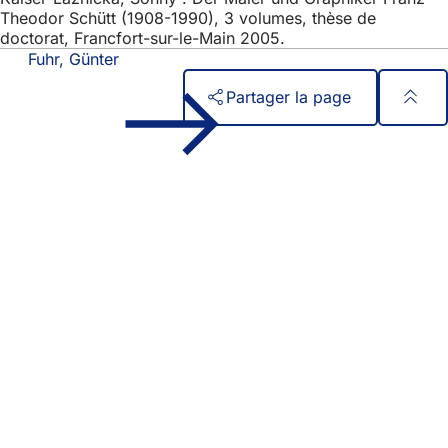
Theodor Schütt (1908-1990), 3 volumes, thèse de
doctorat, Francfort-sur-le-Main 2005.
Fuhr, Günter
Partager la page
Pied
Accès rapide
de
Tous les services
Calendrier des manifestations
page
Bureau des citoyens
Commentaires sur le site web
Mentions légales
Paramètres de confidentialité
Conditions d'utilisation
Déclaration d'accessibilité