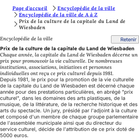
V
Page d'accueil
Encyclopédie de la ville
Accéder au contenu
Encyclopédie de la ville de A à Z
o
Prix de la culture de la capitale du Land de
Wiesbaden
u
s
Encyclopédie de la ville
Retenir
ê
Prix de la culture de la capitale du Land de Wiesbaden
Chaque année, la capitale du Land de Wiesbaden décerne un
t
prix pour promouvoir la vie culturelle. De nombreuses
e
institutions, associations, initiatives et personnes
individuelles ont reçu ce prix culturel depuis 1981.
s
Depuis 1981, le prix pour la promotion de la vie culturelle
i
de la capitale du Land de Wiesbaden est décerné chaque
année pour des prestations particulières, en abrégé "prix
c
culturel", dans les domaines des arts plastiques, de la
musique, de la littérature, de la recherche historique et des
i
arts du spectacle. Un jury, présidé par l'adjoint à la culture
:
et composé d'un membre de chaque groupe parlementaire
de l'assemblée municipale ainsi que du directeur du
service culturel, décide de l'attribution de ce prix doté de
5000 euros.