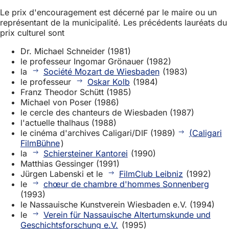
Le prix d'encouragement est décerné par le maire ou un
représentant de la municipalité. Les précédents lauréats du
prix culturel sont
Dr. Michael Schneider (1981)
le professeur Ingomar Grönauer (1982)
la
Société Mozart de Wiesbaden
(1983)
le professeur
Oskar Kolb
(1984)
Franz Theodor Schütt (1985)
Michael von Poser (1986)
le cercle des chanteurs de Wiesbaden (1987)
l'actuelle thalhaus (1988)
le cinéma d'archives Caligari/DIF (1989)
(Caligari
FilmBühne
)
la
Schiersteiner Kantorei
(1990)
Matthias Gessinger (1991)
Jürgen Labenski et le
FilmClub Leibniz
(1992)
le
chœur de chambre d'hommes Sonnenberg
(1993)
le Nassauische Kunstverein Wiesbaden e.V. (1994)
le
Verein für Nassauische Altertumskunde und
Geschichtsforschung e.V.
(1995)