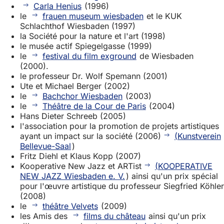
Carla Henius
(1996)
le
frauen museum wiesbaden
et le KUK
Schlachthof Wiesbaden (1997)
la Société pour la nature et l'art (1998)
le musée actif Spiegelgasse (1999)
le
festival du film exground
de Wiesbaden
(2000).
le professeur Dr. Wolf Spemann (2001)
Ute et Michael Berger (2002)
le
Bachchor Wiesbaden
(2003)
le
Théâtre de la Cour de Paris
(2004)
Hans Dieter Schreeb (2005)
l'association pour la promotion de projets artistiques
ayant un impact sur la société (2006)
(Kunstverein
Bellevue-Saal
)
Fritz Diehl et Klaus Kopp (2007)
Kooperative New Jazz et ARTist
(KOOPERATIVE
NEW JAZZ Wiesbaden e. V.
) ainsi qu'un prix spécial
pour l'œuvre artistique du professeur Siegfried Köhler
(2008)
le
théâtre Velvets
(2009)
les Amis des
films du château
ainsi qu'un prix