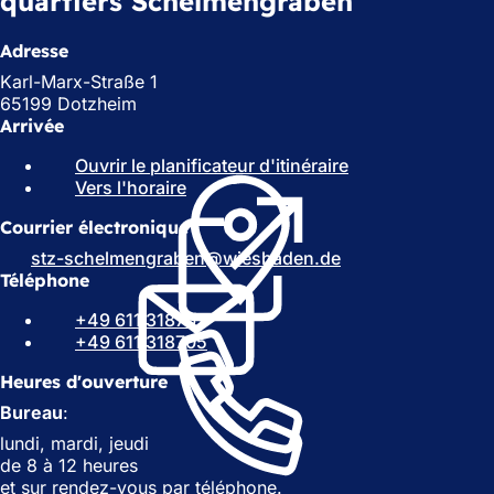
quartiers Schelmengraben
Adresse
Karl-Marx-Straße 1
65199 Dotzheim
Arrivée
Ouvrir le planificateur d'itinéraire
(
Vers l'horaire
(
S
S
'
Courrier électronique
'
o
o
u
stz-schelmengraben
wiesbaden
de
u
v
Téléphone
v
r
+49 611 318701
r
e
+49 611 318705
e
d
d
a
Heures d'ouverture
a
n
n
s
Bureau
:
s
u
lundi, mardi, jeudi
u
n
de 8 à 12 heures
n
n
et sur rendez-vous par téléphone.