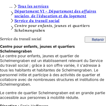
V
Tous les services
Accéder au contenu
Département VI - Département des affaires
o
sociales, de l'éducation et du logement
Service du travail social
u
Centre pour enfants, jeunes et quartiers
s
Schelmengraben
ê
Service du travail social
Retenir
t
Centre pour enfants, jeunes et quartiers
e
Schelmengraben
Le centre pour enfants, jeunes et quartier de
s
Schelmengraben est un établissement relevant du Service
i
du travail social ; grâce à son offre variée, il s'adresse à
tous les habitants et habitantes de Schelmengraben. Le
c
personnel initie et participe à des activités de quartier et
collabore avec de nombreuses structures et institutions de
i
Schelmengraben.
:
Le centre de quartier Schelmengraben est en grande partie
accessible aux personnes à mobilité réduite.
Direction :
Fenja Hoffmann