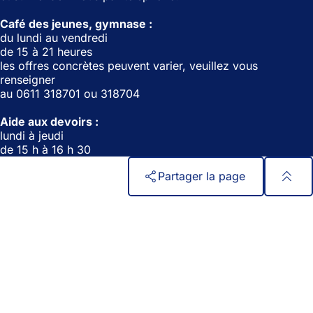
n
o
o
u
Café des jeunes, gymnase :
u
v
du lundi au vendredi
v
e
de 15 à 21 heures
e
l
les offres concrètes peuvent varier, veuillez vous
l
o
renseigner
o
n
au 0611 318701 ou 318704
n
g
g
l
Aide aux devoirs :
l
e
lundi à jeudi
e
t
de 15 h à 16 h 30
t
)
)
Partager la page
Pied
Accès rapide
de
Tous les services
Calendrier des manifestations
page
Bureau des citoyens
Commentaires sur le site web