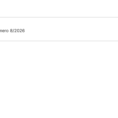
umero 8/2026
s Wiesbaden
esbaden
0) 611 31 90 02