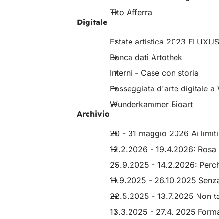
Tito Afferra
Digitale
Estate artistica 2023 FLUXUS
Banca dati Artothek
(Si
apre
Interni - Case con storia
in
una
Passeggiata d'arte digitale 
nuova
Wunderkammer Bioart
scheda)
Archivio
20 - 31 maggio 2026 Ai limit
12.2.2026 - 19.4.2026: Rosa W
25.9.2025 - 14.2.2026: Perch
11.9.2025 - 26.10.2025 Senza
22.5.2025 - 13.7.2025 Non ta
13.3.2025 - 27.4. 2025 Forma 