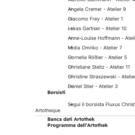
Angela Cremer - Atelier 9
Giacomo Frey - Atelier 1
Lukas Gartiser - Atelier 10
Anne-Louise Hoffmann - Ateli
Midia Omriko - Atelier 7
Cornelia Rößler - Atelier 5
Christiane Steitz - Atelier 11
Christine Straszewski - Atelie
Daniel Stier - Atelier 3
Borsisti
Segui il borsista Fluxus Chris
Artotheque
Banca dati Artothek
(Si
Programma dell'Artothek
apre
in