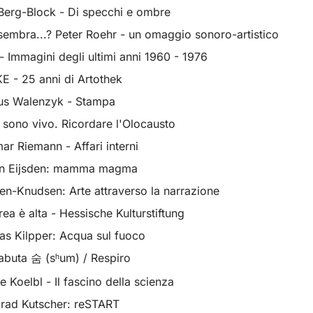
 Berg-Block - Di specchi e ombre
 sembra...? Peter Roehr - un omaggio sonoro-artistico
 - Immagini degli ultimi anni 1960 - 1976
E - 25 anni di Artothek
us Walenzyk - Stampa
 sono vivo. Ricordare l'Olocausto
r Riemann - Affari interni
van Eijsden: mamma magma
en-Knudsen: Arte attraverso la narrazione
a è alta - Hessische Kulturstiftung
s Kilpper: Acqua sul fuoco
abuta 숨 (sʰum) / Respiro
 Koelbl - Il fascino della scienza
lrad Kutscher: reSTART