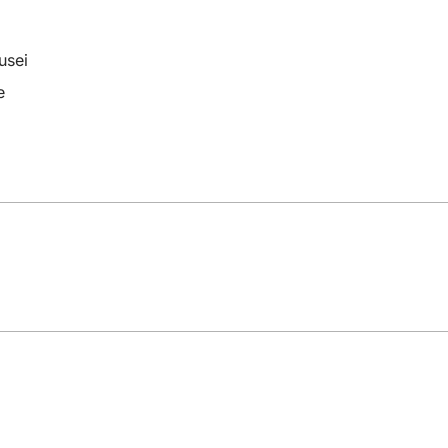
usei
e