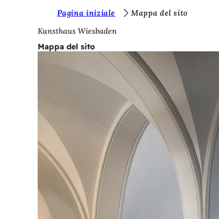
S
Pagina iniziale
Mappa del sito
Vai al contenuto
i
Kunsthaus Wiesbaden
e
Mappa del sito
t
e
q
u
i
: