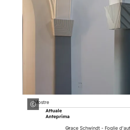
Mostre
Attuale
Anteprima
Grace Schwindt - Foglie d'au