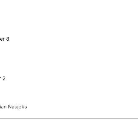
er 8
r 2
tian Naujoks