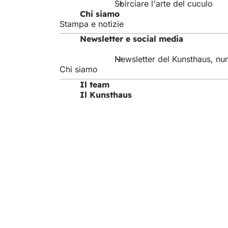
Sbirciare l'arte del cuculo
una
Chi siamo
nuova
Stampa e notizie
scheda)
Newsletter e social media
Newsletter del Kunsthaus, n
Chi siamo
Il team
Il Kunsthaus
Area
Logo
Kunsthaus
dei
piedi
Editore
Kunsthau
65183 Wi
Tel. +49 (