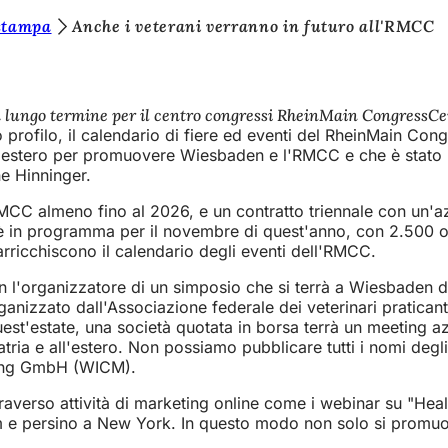
stampa
Anche i veterani verranno in futuro all'RMCC
 a lungo termine per il centro congressi RheinMain CongressCe
 profilo, il calendario di fiere ed eventi del RheinMain Con
ll'estero per promuovere Wiesbaden e l'RMCC e che è stato in 
e Hinninger.
CC almeno fino al 2026, e un contratto triennale con un'az
è in programma per il novembre di quest'anno, con 2.500 ospi
 arricchiscono il calendario degli eventi dell'RMCC.
 l'organizzatore di un simposio che si terrà a Wiesbaden d
nizzato dall'Associazione federale dei veterinari praticanti 
st'estate, una società quotata in borsa terrà un meeting az
tria e all'estero. Non possiamo pubblicare tutti i nomi degl
ting GmbH (WICM).
raverso attività di marketing online come i webinar su "Heal
rdam e persino a New York. In questo modo non solo si pro