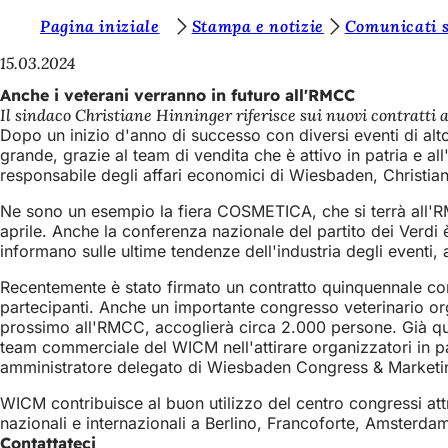
S
Pagina iniziale
Stampa e notizie
Comunicati 
Vai al contenuto
i
15.03.2024
e
Anche i veterani verranno in futuro all'RMCC
Il sindaco Christiane Hinninger riferisce sui nuovi contratti
t
Dopo un inizio d'anno di successo con diversi eventi di alto
e
grande, grazie al team di vendita che è attivo in patria e a
responsabile degli affari economici di Wiesbaden, Christian
q
Ne sono un esempio la fiera COSMETICA, che si terrà all'RM
u
aprile. Anche la conferenza nazionale del partito dei Verdi 
i
informano sulle ultime tendenze dell'industria degli eventi,
:
Recentemente è stato firmato un contratto quinquennale con
partecipanti. Anche un importante congresso veterinario orga
prossimo all'RMCC, accoglierà circa 2.000 persone. Già que
team commerciale del WICM nell'attirare organizzatori in pa
amministratore delegato di Wiesbaden Congress & Marke
WICM contribuisce al buon utilizzo del centro congressi att
nazionali e internazionali a Berlino, Francoforte, Amste
Contattateci