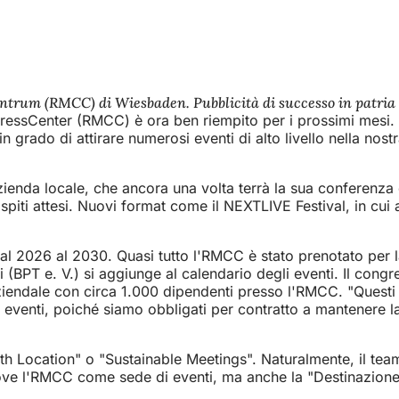
ntrum (RMCC) di Wiesbaden. Pubblicità di successo in patria e
gressCenter (RMCC) è ora ben riempito per i prossimi mesi. "
grado di attirare numerosi eventi di alto livello nella nostr
ienda locale, che ancora una volta terrà la sua conferenza 
ti attesi. Nuovi format come il NEXTLIVE Festival, in cui age
al 2026 al 2030. Quasi tutto l'RMCC è stato prenotato per 
(BPT e. V.) si aggiunge al calendario degli eventi. Il congre
iendale con circa 1.000 dipendenti presso l'RMCC. "Questi 
i eventi, poiché siamo obbligati per contratto a mantenere l
th Location" o "Sustainable Meetings". Naturalmente, il tea
muove l'RMCC come sede di eventi, ma anche la "Destinazio