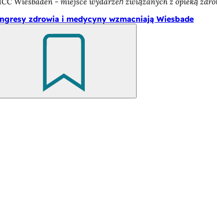
CC Wiesbaden - miejsce wydarzeń związanych z opieką zdr
ngresy zdrowia i medycyny wzmacniają Wiesbade
Pamiętaj