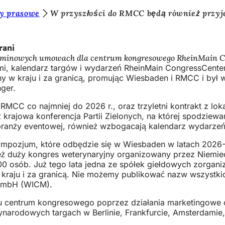
y prasowe
W przyszłości do RMCC będą również przyj
rani
terminowych umowach dla centrum kongresowego RheinMain C
i, kalendarz targów i wydarzeń RheinMain CongressCente
ny w kraju i za granicą, promując Wiesbaden i RMCC i był 
ger.
MCC co najmniej do 2026 r., oraz trzyletni kontrakt z lo
 krajowa konferencja Partii Zielonych, na której spodziew
w branży eventowej, również wzbogacają kalendarz wydarz
sympozjum, które odbędzie się w Wiesbaden w latach 2026
ż duży kongres weterynaryjny organizowany przez Niemieck
0 osób. Już tego lata jedna ze spółek giełdowych zorgan
kraju i za granicą. Nie możemy publikować nazw wszystki
 GmbH (WICM).
 centrum kongresowego poprzez działania marketingowe onl
ynarodowych targach w Berlinie, Frankfurcie, Amsterdamie