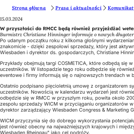
J
Strona główna
Prasa i aktualności
Komunikat
Przejdź do treści
e
15.03.2024
s
W przyszłości do RMCC będą również przyjeżdżać wete
Burmistrz Christiane Hinninger informuje o nowych długo
t
Po udanym początku roku z kilkoma głośnymi wydarzeniam
e
znakomicie - dzięki zespołowi sprzedaży, który jest aktyw
Wiesbaden i dyrektor ds. gospodarczych, Christiane Hinnin
ś
Przykłady obejmują targi COSMETICA, które odbędą się w R
t
uczestników. W listopadzie tego roku odbędzie się również
u
eventowe i firmy informują się o najnowszych trendach 
t
Ostatnio podpisano pięcioletnią umowę z organizatorem 
a
uczestników. Nowością w kalendarzu wydarzeń jest równie
odbędzie się w RMCC w przyszłym roku, powita około 200
j
zespołu sprzedaży WICM w przyciąganiu organizatorów w 
dyrektor zarządzający Wiesbaden Congress & Marketing
:
WICM przyczynia się do dobrego wykorzystania potencjału
jest również obecny na najważniejszych krajowych i międz
Wiesbaden Rheingau" jako cel podróży.