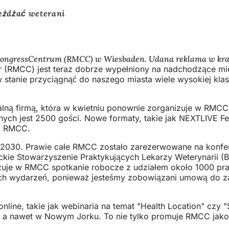
eżdżać weterani
ongressCentrum (RMCC) w Wiesbaden. Udana reklama w kraju
r (RMCC) jest teraz dobrze wypełniony na nadchodzące m
w stanie przyciągnąć do naszego miasta wiele wysokiej kla
kalną firmą, która w kwietniu ponownie zorganizuje w RMC
anych jest 2500 gości. Nowe formaty, takie jak NEXTLIVE Fe
eń RMCC.
-2030. Prawie całe RMCC zostało zarezerwowane na konfer
ie Stowarzyszenie Praktykujących Lekarzy Weterynarii (BPT
izuje w RMCC spotkanie robocze z udziałem około 1000 pr
ch wydarzeń, ponieważ jesteśmy zobowiązani umową do zac
ine, takie jak webinaria na temat "Health Location" czy 
, a nawet w Nowym Jorku. To nie tylko promuje RMCC jako 