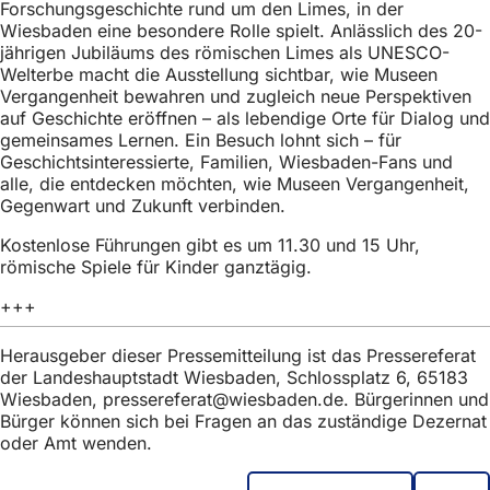
Forschungsgeschichte rund um den Limes, in der
h
Wiesbaden eine besondere Rolle spielt. Anlässlich des 20-
h
jährigen Jubiläums des römischen Limes als UNESCO-
Welterbe macht die Ausstellung sichtbar, wie Museen
i
Vergangenheit bewahren und zugleich neue Perspektiven
e
auf Geschichte eröffnen – als lebendige Orte für Dialog und
gemeinsames Lernen. Ein Besuch lohnt sich – für
r
Geschichtsinteressierte, Familien, Wiesbaden-Fans und
:
alle, die entdecken möchten, wie Museen Vergangenheit,
Gegenwart und Zukunft verbinden.
Kostenlose Führungen gibt es um 11.30 und 15 Uhr,
römische Spiele für Kinder ganztägig.
+++
Herausgeber dieser Pressemitteilung ist das Pressereferat
der Landeshauptstadt Wiesbaden, Schlossplatz 6, 65183
Wiesbaden,
pressereferat
wiesbaden
de
. Bürgerinnen und
Bürger können sich bei Fragen an das zuständige Dezernat
oder Amt wenden.