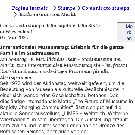
S
Pagina iniziale
Stampa
Comunicato stampa
Inhalt anspringen
Stadtmuseum am Markt
i
Comunicato stampa della capitale dello Stato
Me
e
di Wiesbaden
rk
b
07. Mai 2025
en
e
Internationaler Museumstag: Erlebnis für die ganze
Familie im Stadtmuseum
f
Am Sonntag, 18. Mai, lädt das „sam - Stadtmuseum am
i
Markt“ zum Internationalen Museumstag ein – bei freiem
Eintritt und einem vielseitigen Programm für alle
n
Altersgruppen.
d
Seit 1977 wird der Aktionstag weltweit gefeiert, um die
Bedeutung von Museen als kulturelle Gedächtnisorte in
e
einer sich wandelnden Gesellschaft zu betonen. Das
diesjährige internationale Motto „The Future of Museums in
n
Rapidly Changing Communities“ lässt sich gut auf die
s
aktuelle Sonderausstellung „LIMES – Weltreich. Welterbe.
Wiesbaden.“ im sam übertragen: Die Ausstellung erzählt
i
vom zivilen und militärischen Leben an der Grenze des
c
Römischen Reiches, aber auch von der