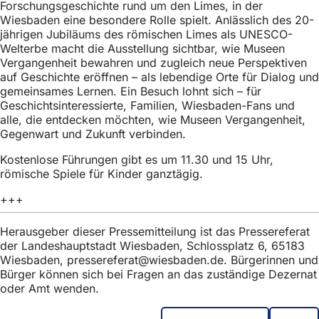
Forschungsgeschichte rund um den Limes, in der
h
Wiesbaden eine besondere Rolle spielt. Anlässlich des 20-
h
jährigen Jubiläums des römischen Limes als UNESCO-
Welterbe macht die Ausstellung sichtbar, wie Museen
i
Vergangenheit bewahren und zugleich neue Perspektiven
e
auf Geschichte eröffnen – als lebendige Orte für Dialog und
gemeinsames Lernen. Ein Besuch lohnt sich – für
r
Geschichtsinteressierte, Familien, Wiesbaden-Fans und
:
alle, die entdecken möchten, wie Museen Vergangenheit,
Gegenwart und Zukunft verbinden.
Kostenlose Führungen gibt es um 11.30 und 15 Uhr,
römische Spiele für Kinder ganztägig.
+++
Herausgeber dieser Pressemitteilung ist das Pressereferat
der Landeshauptstadt Wiesbaden, Schlossplatz 6, 65183
Wiesbaden,
pressereferat
wiesbaden
de
. Bürgerinnen und
Bürger können sich bei Fragen an das zuständige Dezernat
oder Amt wenden.