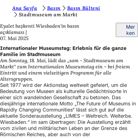
S
Ana Sayfa
Basın
Basın Bülteni
Inhalt anspringen
Stadtmuseum am Markt
i
Eyalet başkenti Wiesbaden'in basın
Mer
e
açıklaması
ken
b
07. Mai 2025
e
Internationaler Museumstag: Erlebnis für die ganze
Familie im Stadtmuseum
f
Am Sonntag, 18. Mai, lädt das „sam - Stadtmuseum am
i
Markt“ zum Internationalen Museumstag ein – bei freiem
Eintritt und einem vielseitigen Programm für alle
n
Altersgruppen.
d
Seit 1977 wird der Aktionstag weltweit gefeiert, um die
Bedeutung von Museen als kulturelle Gedächtnisorte in
e
einer sich wandelnden Gesellschaft zu betonen. Das
diesjährige internationale Motto „The Future of Museums in
n
Rapidly Changing Communities“ lässt sich gut auf die
s
aktuelle Sonderausstellung „LIMES – Weltreich. Welterbe.
Wiesbaden.“ im sam übertragen: Die Ausstellung erzählt
i
vom zivilen und militärischen Leben an der Grenze des
c
Römischen Reiches, aber auch von der