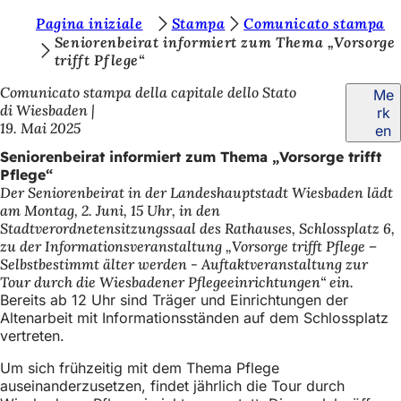
S
Pagina iniziale
Stampa
Comunicato stampa
Inhalt anspringen
Seniorenbeirat informiert zum Thema „Vorsorge
i
trifft Pflege“
e
Comunicato stampa della capitale dello Stato
Me
b
di Wiesbaden
rk
19. Mai 2025
en
e
Seniorenbeirat informiert zum Thema „Vorsorge trifft
f
Pflege“
i
Der Seniorenbeirat in der Landeshauptstadt Wiesbaden lädt
am Montag, 2. Juni, 15 Uhr, in den
n
Stadtverordnetensitzungssaal des Rathauses, Schlossplatz 6,
d
zu der Informationsveranstaltung „Vorsorge trifft Pflege –
Selbstbestimmt älter werden - Auftaktveranstaltung zur
e
Tour durch die Wiesbadener Pflegeeinrichtungen“ ein.
Bereits ab 12 Uhr sind Träger und Einrichtungen der
n
Altenarbeit mit Informationsständen auf dem Schlossplatz
s
vertreten.
i
Um sich frühzeitig mit dem Thema Pflege
c
auseinanderzusetzen, findet jährlich die Tour durch