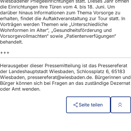
Wiesbadener Pflegeeinrichtungen statt. Dieses Jahr öffnen
h
die Einrichtungen ihre Türen vom 4. bis 18. Juni. Um
darüber hinaus Informationen zum Thema Vorsorge zu
h
erhalten, findet die Auftaktveranstaltung zur Tour statt. In
i
Vorträgen werden Themen wie „Unterschiedliche
Wohnformen im Alter“, „Gesundheitsförderung und
e
Vorsorgevollmachten“ sowie „Patientenverfügungen“
r
behandelt.
:
+++
Herausgeber dieser Pressemitteilung ist das Pressereferat
der Landeshauptstadt Wiesbaden, Schlossplatz 6, 65183
Wiesbaden,
pressereferat
wiesbaden
de
. Bürgerinnen und
Bürger können sich bei Fragen an das zuständige Dezernat
oder Amt wenden.
Seite teilen
Fußbereich
Accesso rapido
Tutti i servizi