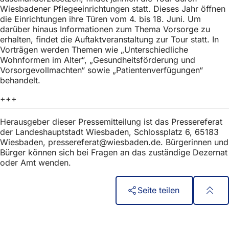
h
Wiesbadener Pflegeeinrichtungen statt. Dieses Jahr öffnen
die Einrichtungen ihre Türen vom 4. bis 18. Juni. Um
h
darüber hinaus Informationen zum Thema Vorsorge zu
i
erhalten, findet die Auftaktveranstaltung zur Tour statt. In
Vorträgen werden Themen wie „Unterschiedliche
e
Wohnformen im Alter“, „Gesundheitsförderung und
r
Vorsorgevollmachten“ sowie „Patientenverfügungen“
behandelt.
:
+++
Herausgeber dieser Pressemitteilung ist das Pressereferat
der Landeshauptstadt Wiesbaden, Schlossplatz 6, 65183
Wiesbaden,
pressereferat
wiesbaden
de
. Bürgerinnen und
Bürger können sich bei Fragen an das zuständige Dezernat
oder Amt wenden.
Seite teilen
Fußbereich
Accès rapide
Tous les services