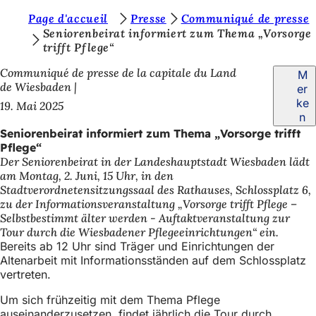
S
Page d'accueil
Presse
Communiqué de presse
Inhalt anspringen
Seniorenbeirat informiert zum Thema „Vorsorge
i
trifft Pflege“
e
Communiqué de presse de la capitale du Land
M
b
de Wiesbaden
er
ke
19. Mai 2025
e
n
f
Seniorenbeirat informiert zum Thema „Vorsorge trifft
Pflege“
i
Der Seniorenbeirat in der Landeshauptstadt Wiesbaden lädt
n
am Montag, 2. Juni, 15 Uhr, in den
Stadtverordnetensitzungssaal des Rathauses, Schlossplatz 6,
d
zu der Informationsveranstaltung „Vorsorge trifft Pflege –
e
Selbstbestimmt älter werden - Auftaktveranstaltung zur
Tour durch die Wiesbadener Pflegeeinrichtungen“ ein.
n
Bereits ab 12 Uhr sind Träger und Einrichtungen der
s
Altenarbeit mit Informationsständen auf dem Schlossplatz
vertreten.
i
Um sich frühzeitig mit dem Thema Pflege
c
auseinanderzusetzen, findet jährlich die Tour durch