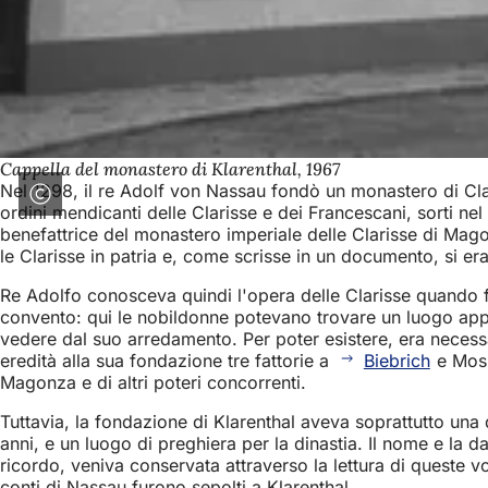
Cappella del monastero di Klarenthal, 1967
Nel 1298, il re Adolf von Nassau fondò un monastero di Cl
ordini mendicanti delle Clarisse e dei Francescani, sorti nel
benefattrice del monastero imperiale delle Clarisse di Mag
le Clarisse in patria e, come scrisse in un documento, si era
Re Adolfo conosceva quindi l'opera delle Clarisse quando fo
convento: qui le nobildonne potevano trovare un luogo appro
vedere dal suo arredamento. Per poter esistere, era necessar
eredità alla sua fondazione tre fattorie a
Biebrich
e Mosb
Magonza e di altri poteri concorrenti.
Tuttavia, la fondazione di Klarenthal aveva soprattutto una 
anni, e un luogo di preghiera per la dinastia. Il nome e la da
ricordo, veniva conservata attraverso la lettura di queste v
conti di Nassau furono sepolti a Klarenthal.