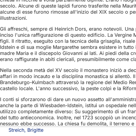
secolo. Alcune di queste lapidi furono trasferite nella Mauri
alcune di esse furono rimosse all'inizio del XIX secolo o per
illustrazioni.
Gli affreschi, sempre di Heinrich Dors, erano notevoli. Una
inciso l'unica raffigurazione di questo edificio. La Vergine 
figli. Il ritratto, eseguito con la tecnica della grisaglia, 
Idstein e di sua moglie Margarethe sembra esistere in tutto il
madre Maria e il discepolo Giovanni ai lati. Ai piedi della 
erano raffigurate in abiti clericali, presumibilmente come clar
Nella seconda metà del XV secolo il monastero iniziò a dec
affari in modo incauto e la disciplina monastica si allentò.
Brandeburgo-Kulmbach attraversò la regione del Medio Reno 
castello locale. L'anno successivo, la peste colpì e la Rif
I conti si sforzarono di dare un nuovo assetto all'amminis
anche la parte di Wiesbaden-Idstein, istituì un ospedale nel
utilizzo completamente diverso: Su suggerimento di un franc
del tutto antieconomica. Inoltre, nel 1723 scoppiò un incendi
nessuno ebbe successo. La chiesa fu demolita, il terreno e gli 
Streich, Brigitte