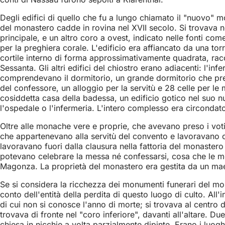
Degli edifici di quello che fu a lungo chiamato il "nuovo" m
del monastero cadde in rovina nel XVII secolo. Si trovava ne
principale, e un altro coro a ovest, indicato nelle fonti com
per la preghiera corale. L'edificio era affiancato da una t
cortile interno di forma approssimativamente quadrata, racc
Sessanta. Gli altri edifici del chiostro erano adiacenti: l'infer
comprendevano il dormitorio, un grande dormitorio che presu
del confessore, un alloggio per la servitù e 28 celle per le
cosiddetta casa della badessa, un edificio gotico nel suo n
l'ospedale o l'infermeria. L'intero complesso era circonda
Oltre alle monache vere e proprie, che avevano preso i voti e
che appartenevano alla servitù del convento e lavoravano co
lavoravano fuori dalla clausura nella fattoria del monaster
potevano celebrare la messa né confessarsi, cosa che le m
Magonza. La proprietà del monastero era gestita da un maes
Se si considera la ricchezza dei monumenti funerari del monas
conto dell'entità della perdita di questo luogo di culto. Al
di cui non si conosce l'anno di morte; si trovava al centro d
trovava di fronte nel "coro inferiore", davanti all'altare. D
chiesa in nicchie a volta parzialmente dipinte. Erano i luog