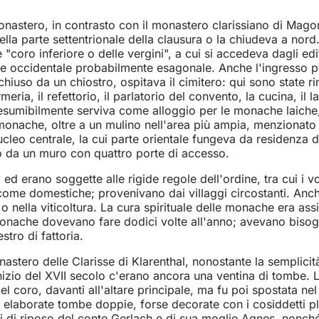
onastero, in contrasto con il monastero clarissiano di Magonz
lla parte settentrionale della clausura o la chiudeva a nord.
e "coro inferiore o delle vergini", a cui si accedeva dagli e
orre occidentale probabilmente esagonale. Anche l'ingresso p
hiuso da un chiostro, ospitava il cimitero: qui sono state 
meria, il refettorio, il parlatorio del convento, la cucina, il l
mibilmente serviva come alloggio per le monache laiche, il 
 monache, oltre a un mulino nell'area più ampia, menzionato 
ucleo centrale, la cui parte orientale fungeva da residenza 
to da un muro con quattro porte di accesso.
d erano soggette alle rigide regole dell'ordine, tra cui i vo
me domestiche; provenivano dai villaggi circostanti. Anche i
o o nella viticoltura. La cura spirituale delle monache era 
onache dovevano fare dodici volte all'anno; avevano bisog
tro di fattoria.
tero delle Clarisse di Klarenthal, nonostante la semplicità d
l'inizio del XVII secolo c'erano ancora una ventina di tombe.
el coro, davanti all'altare principale, ma fu poi spostata nel
ue elaborate tombe doppie, forse decorate con i cosiddetti pl
hi di riposo del conte Gerlach e di sua moglie Agnes, nonché