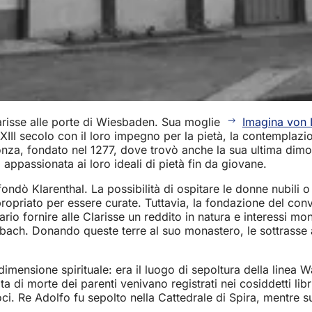
arisse alle porte di Wiesbaden. Sua moglie
Imagina von 
 XIII secolo con il loro impegno per la pietà, la contemplazi
onza, fondato nel 1277, dove trovò anche la sua ultima dim
 appassionata ai loro ideali di pietà fin da giovane.
ndò Klarenthal. La possibilità di ospitare le donne nubili 
priato per essere curate. Tuttavia, la fondazione del conve
io fornire alle Clarisse un reddito in natura e interessi mo
ach. Donando queste terre al suo monastero, le sottrasse al
dimensione spirituale: era il luogo di sepoltura della linea
ta di morte dei parenti venivano registrati nei cosiddetti lib
oci. Re Adolfo fu sepolto nella Cattedrale di Spira, mentre s