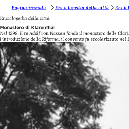
S
Pagina iniziale
Enciclopedia della città
Encicl
Vai al contenuto
i
Enciclopedia della città
e
Monastero di Klarenthal
Nel 1298, il re Adolf von Nassau fondò il monastero delle Clar
t
l'introduzione della Riforma, il convento fu secolarizzato nel 
e
q
u
i
: