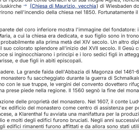
tiuskirche
(Chiesa di Maurizio, vecchia
) di Wiesbaden do
irono nell'incendio della chiesa nel 1850. Fortunatamente il 
 parete del coro inferiore mostra l'immagine del fondatore:
Maria, a cui la chiesa era dedicata, e suo figlio sono in tron
risale probabilmente alla prima metà del XIV secolo. Un altro 
 suo colorato splendore all'inizio del XVII secolo. Il Gesù cr
croce si inginocchiarono i principi e i loro sedici figli in 
isse, e due figli in abiti episcopali.
adere. La grande faida dell'Abbazia di Magonza del 1461-63
 Il monastero fu saccheggiato durante la guerra di Schmalkal
con le sue truppe, le vergini del convento dovettero rifug
orma prese piede nella regione. Il 1560 segnò la fine del mo
trazione delle proprietà del monastero. Nel 1607, il conte 
l'ex edificio del monastero come centro di assistenza per pov
ese, a Klarenthal fu avviata una manifattura per la produzi
o e molti degli edifici furono bruciati. Negli anni successivi
edifici rimanenti furono affittati e da allora sono stati utili