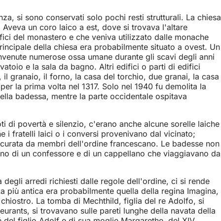
a, si sono conservati solo pochi resti strutturali. La chiesa
 Aveva un coro laico a est, dove si trovava l'altare
difici del monastero e che veniva utilizzato dalle monache
rincipale della chiesa era probabilmente situato a ovest. Un
rinvenute numerose ossa umane durante gli scavi degli anni
avatoio e la sala da bagno. Altri edifici o parti di edifici
granaio, il forno, la casa del torchio, due granai, la casa
per la prima volta nel 1317. Solo nel 1940 fu demolita la
della badessa, mentre la parte occidentale ospitava
ti di povertà e silenzio, c'erano anche alcune sorelle laiche
 fratelli laici o i conversi provenivano dal vicinato;
assicurata da membri dell'ordine francescano. Le badesse non
no di un confessore e di un cappellano che viaggiavano da
egli arredi richiesti dalle regole dell'ordine, ci si rende
 La più antica era probabilmente quella della regina Imagina,
 chiostro. La tomba di Mechthild, figlia del re Adolfo, si
eurants, si trovavano sulle pareti lunghe della navata della
 del figlio Adolf e di sua moglie Margarethe, del XIV