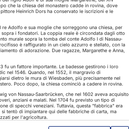
po che la chiesa del monastero cadde in rovina, dove
pittore Heinrich Dors ha conservato le iscrizioni e le
 il re Adolfo e sua moglie che sorreggono una chiesa, per
o sopra i fondatori. La coppia reale è circondata dagli otto
dipinto murale sopra la tomba del conte Adolfo I di Nassau-
ocifisso è raffigurato in un cielo azzurro e stellato, con la
atteggiamento di adorazione. Due ragazze, Margarethe e Anna,
 fu un fattore importante. Le badesse gestirono i loro
dic nel 1546. Quando, nel 1552, il margravio di
iarsi dietro le mura di Wiesbaden, più precisamente nel
nastero. Poco dopo, la chiesa cominciò a cadere in rovina.
Ludwig von Nassau-Saarbrücken, che nel 1602 aveva acquisito
eri, anziani e malati. Nel 1704 fu previsto un tipo di
one di specchi veneziani. Tuttavia, questa "fabbrica" era
 si tentò di impiantare qui delle fabbriche di carta, ma
zzati per l'agricoltura.