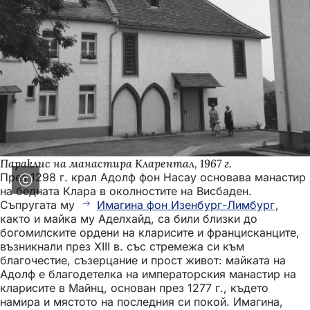
Параклис на манастира Кларентал, 1967 г.
През 1298 г. крал Адолф фон Насау основава манастир
на бедната Клара в околностите на Висбаден.
Съпругата му
Имагина фон Изенбург-Лимбург
,
както и майка му Аделхайд, са били близки до
богомилските ордени на кларисите и францисканците,
възникнали през XIII в. със стремежа си към
благочестие, съзерцание и прост живот: майката на
Адолф е благодетелка на императорския манастир на
кларисите в Майнц, основан през 1277 г., където
намира и мястото на последния си покой. Имагина,