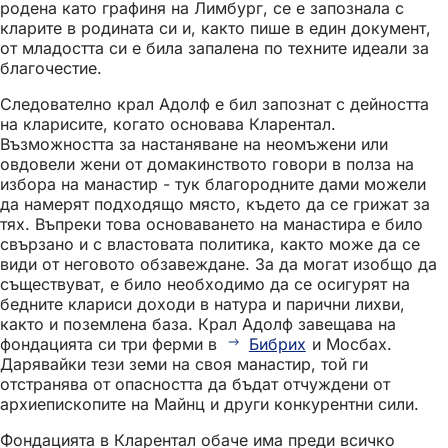
родена като графиня на Лимбург, се е запознала с
кларите в родината си и, както пише в един документ,
от младостта си е била запалена по техните идеали за
благочестие.
Следователно крал Адолф е бил запознат с дейността
на кларисите, когато основава Кларентал.
Възможността за настаняване на неомъжени или
овдовели жени от домакинството говори в полза на
избора на манастир - тук благородните дами можели
да намерят подходящо място, където да се грижат за
тях. Въпреки това основаването на манастира е било
свързано и с властовата политика, както може да се
види от неговото обзавеждане. За да могат изобщо да
съществуват, е било необходимо да се осигурят на
бедните клариси доходи в натура и парични лихви,
както и поземлена база. Крал Адолф завещава на
фондацията си три ферми в
Бибрих
и Мосбах.
Дарявайки тези земи на своя манастир, той ги
отстранява от опасността да бъдат отчуждени от
архиепископите на Майнц и други конкурентни сили.
Фондацията в Кларентал обаче има преди всичко