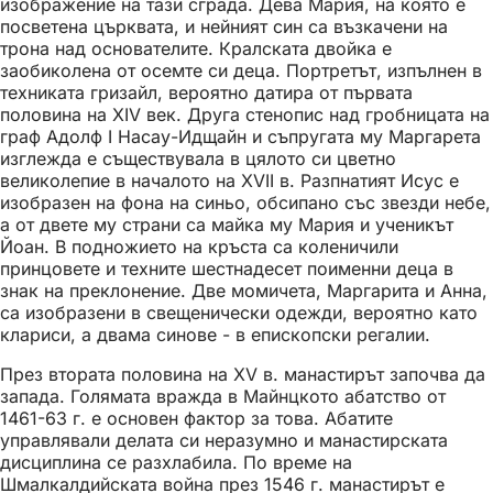
изображение на тази сграда. Дева Мария, на която е
посветена църквата, и нейният син са възкачени на
трона над основателите. Кралската двойка е
заобиколена от осемте си деца. Портретът, изпълнен в
техниката гризайл, вероятно датира от първата
половина на XIV век. Друга стенопис над гробницата на
граф Адолф I Насау-Идщайн и съпругата му Маргарета
изглежда е съществувала в цялото си цветно
великолепие в началото на XVII в. Разпнатият Исус е
изобразен на фона на синьо, обсипано със звезди небе,
а от двете му страни са майка му Мария и ученикът
Йоан. В подножието на кръста са коленичили
принцовете и техните шестнадесет поименни деца в
знак на преклонение. Две момичета, Маргарита и Анна,
са изобразени в свещенически одежди, вероятно като
клариси, а двама синове - в епископски регалии.
През втората половина на XV в. манастирът започва да
запада. Голямата вражда в Майнцкото абатство от
1461-63 г. е основен фактор за това. Абатите
управлявали делата си неразумно и манастирската
дисциплина се разхлабила. По време на
Шмалкалдийската война през 1546 г. манастирът е