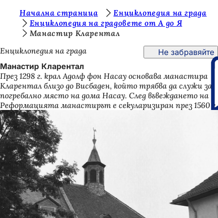
В
Начална страница
Енциклопедия на града
Преминаване към съдържанието
Енциклопедия на градовете от А до Я
и
Манастир Кларентал
е
Енциклопедия на града
Не забравяйте
с
Манастир Кларентал
т
През 1298 г. крал Адолф фон Насау основава манастира
Кларентал близо до Висбаден, който трябва да служи за
е
погребално място на дома Насау. След въвеждането на
т
Реформацията манастирът е секуларизиран през 1560 г.
у
к
: