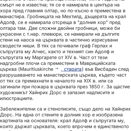
смърт не е известна; тя се е намирала в центъра на
хора пред главния олтар, но по-късно е преместена в
манастира. Гробницата на Мехтилд, дъщерята на крал
Адолф, се е намирала отсреща в "долния хор" пред
олтара там. Две сложни двойни гробници, може би
украсени с т.нар. плевюри, се намирали на дългите
стени на наоса на църквата в частично изрисувани
сводести ниши. В тях са почивали граф Герлах и
съпругата му Агнес, както и техният син Адолф и
съпругата му Маргарете от XIV в. Част от тези
надгробни плочи са преместени в Маврицийската
църква (Mauritiuskirche
, старата
) във Висбаден след
разрушаването на манастирската църква, където част
от тях са премахнати в началото на XIX в. или са
загинали при пожара в църквата през 1850 г. За щастие
художникът Хайнрих Дорс е запазил надписите и
илюстрациите.
Забележителни са и стенописите, също дело на Хайнрих
Дорс. На една от стените в долния хор е изобразена
картината на основателя: крал Адолф и съпругата му,
които държат църквата, което впрочем е единственото