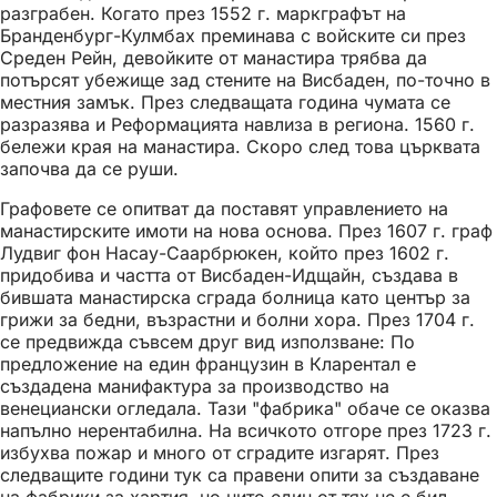
разграбен. Когато през 1552 г. маркграфът на
Бранденбург-Кулмбах преминава с войските си през
Среден Рейн, девойките от манастира трябва да
потърсят убежище зад стените на Висбаден, по-точно в
местния замък. През следващата година чумата се
разразява и Реформацията навлиза в региона. 1560 г.
бележи края на манастира. Скоро след това църквата
започва да се руши.
Графовете се опитват да поставят управлението на
манастирските имоти на нова основа. През 1607 г. граф
Лудвиг фон Насау-Саарбрюкен, който през 1602 г.
придобива и частта от Висбаден-Идщайн, създава в
бившата манастирска сграда болница като център за
грижи за бедни, възрастни и болни хора. През 1704 г.
се предвижда съвсем друг вид използване: По
предложение на един французин в Кларентал е
създадена манифактура за производство на
венециански огледала. Тази "фабрика" обаче се оказва
напълно нерентабилна. На всичкото отгоре през 1723 г.
избухва пожар и много от сградите изгарят. През
следващите години тук са правени опити за създаване