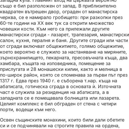
западна кула. Главният вход на църквата вероятно
също е бил разположен от запад. В приблизително
квадратен вътрешен двор, ограден от манастирска
черква, се е намирало гробището: при разкопки през
60-те години на ХХ век тук са открити множество
човешки кости. Към него са прилежали другите
манастирски сгради - лазарет, трапезария, манастирски
салон, кухня, пералня и баня. Другите сгради или части
от сгради включват общежитието, голямо общежитие,
което вероятно е служило за настаняване на миряните,
зърнохранилището, пекарната, пресовъчната къща, два
хамбара, къщата на изповедника, помещение за
прислугата и 28 монашески килии, както и мелница в
по-широк район, която се споменава за първи път през
1317 г. Едва през 1940 г. е съборена т.нар. къща на
абатисата, готическа сграда в основата ѝ. Източната
част е служила за резиденция на абатисата, а в
западната се е помещавала болницата или лазарета.
Целият комплекс е бил обграден от стена с четири
порти, водещи към него.
Освен същинските монахини, които били дали обетите
си и се подчинявали на строгите правила на ордена,