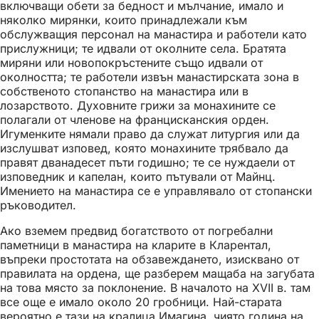
включващи обети за бедност и мълчание, имало и
няколко мирянки, които принадлежали към
обслужващия персонал на манастира и работели като
прислужници; те идвали от околните села. Братята
миряни или новопокръстените също идвали от
околността; те работели извън манастирската зона в
собственото стопанство на манастира или в
лозарството. Духовните грижи за монахините се
полагали от членове на францисканския орден.
Игуменките нямали право да служат литургия или да
изслушват изповед, която монахините трябвало да
правят дванадесет пъти годишно; те се нуждаели от
изповедник и капелан, които пътували от Майнц.
Имението на манастира се е управлявало от стопански
ръководител.
Ако вземем предвид богатството от погребални
паметници в манастира на кларите в Кларентал,
въпреки простотата на обзавеждането, изисквано от
правилата на ордена, ще разберем мащаба на загубата
на това място за поклонение. В началото на XVII в. там
все още е имало около 20 гробници. Най-старата
вероятно е тази на кралица Имагина, чиято година на