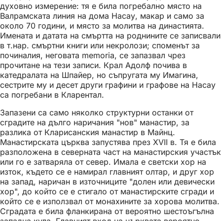
духовно измерение: тя е била погребално място на
Валрамската линия на дома Насау, макар и само за
около 70 години, и място за молитва на династията.
Имената и датата на смъртта на роднините се записвали
в т.нар. смъртни книги или некролози; споменът за
починалия, неговата memoria, се запазвал чрез
прочитане на тези записи. Крал Адолф почива в
катедралата на Шпайер, но съпругата му Имагина,
сестрите му и десет други графини и графове на Насау
са погребани в Кларентал.
Запазени са само няколко структурни останки от
сградите на дълго наричания "нов" манастир, за
разлика от Кларисанския манастир в Майнц.
Манастирската църква запустява през XVII в. Тя е била
разположена в северната част на манастирския участък
или го е затваряла от север. Имала е светски хор на
изток, където се е намирал главният олтар, и друг хор
на запад, наричан в източниците "долен или девически
хор", до който се е стигало от манастирските сгради и
който се е използвал от монахините за хорова молитва.
Сградата е била фланкирана от вероятно шестоъгълна