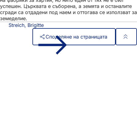
на фабрики за хартия, но нито един от тях не е бил
успешен. Църквата е съборена, а земята и останалите
сгради са отдадени под наем и оттогава се използват за
земеделие.
Streich, Brigitte
Споделяне на страницата
Област
Бърз достъп
на
Всички услуги
Календар на събитията
стъпалата
Служба за граждани
Отзиви за уебсайта
Правни въпроси
Настройки за защита на данните
Условия за ползване
Декларация за достъпност