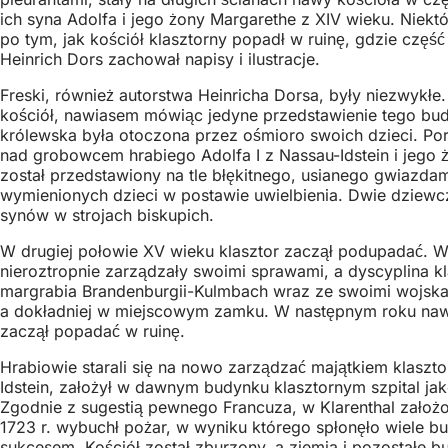
ich syna Adolfa i jego żony Margarethe z XIV wieku. Niekt
po tym, jak kościół klasztorny popadł w ruinę, gdzie częś
Heinrich Dors zachował napisy i ilustracje.
Freski, również autorstwa Heinricha Dorsa, były niezwykł
kościół, nawiasem mówiąc jedyne przedstawienie tego budyn
królewska była otoczona przez ośmioro swoich dzieci. Por
nad grobowcem hrabiego Adolfa I z Nassau-Idstein i jego 
został przedstawiony na tle błękitnego, usianego gwiazdam
wymienionych dzieci w postawie uwielbienia. Dwie dziewc
synów w strojach biskupich.
W drugiej połowie XV wieku klasztor zaczął podupadać. Wi
nieroztropnie zarządzały swoimi sprawami, a dyscyplina kl
margrabia Brandenburgii-Kulmbach wraz ze swoimi wojska
a dokładniej w miejscowym zamku. W następnym roku nawie
zaczął popadać w ruinę.
Hrabiowie starali się na nowo zarządzać majątkiem klaszt
Idstein, założył w dawnym budynku klasztornym szpital ja
Zgodnie z sugestią pewnego Francuza, w Klarenthal założo
1723 r. wybuchł pożar, w wyniku którego spłonęło wiele b
sukcesem. Kościół został zburzony, a ziemia i pozostałe 