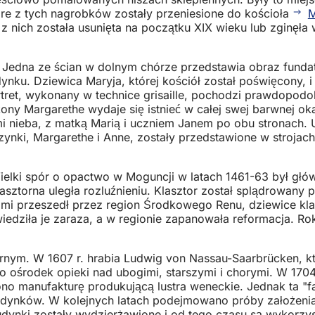
óre z tych nagrobków zostały przeniesione do kościoła
M
ć z nich została usunięta na początku XIX wieku lub zginęł
e. Jedna ze ścian w dolnym chórze przedstawia obraz funda
ku. Dziewica Maryja, której kościół został poświęcony, i j
tret, wykonany w technice grisaille, pochodzi prawdopodo
żony Margarethe wydaje się istnieć w całej swej barwnej o
i nieba, z matką Marią i uczniem Janem po obu stronach. U 
zynki, Margarethe i Anne, zostały przedstawione w stroja
elki spór o opactwo w Moguncji w latach 1461-63 był głów
asztorna uległa rozluźnieniu. Klasztor został splądrowany
mi przeszedł przez region Środkowego Renu, dziewice kla
dziła je zaraza, a w regionie zapanowała reformacja. Rok
ornym. W 1607 r. hrabia Ludwig von Nassau-Saarbrücken, k
ko ośrodek opieki nad ubogimi, starszymi i chorymi. W 170
no manufakturę produkującą lustra weneckie. Jednak ta "f
udynków. W kolejnych latach podejmowano próby założenia t
budynki zostały wydzierżawione i od tego czasu są wykorzy