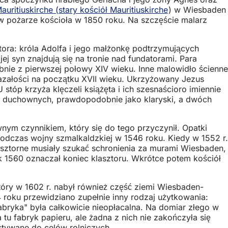
auritiuskirche (stary kościół Mauritiuskirche
) w Wiesbaden
a w pożarze kościoła w 1850 roku. Na szczęście malarz
tora: króla Adolfa i jego małżonkę podtrzymujących
ej syn znajdują się na tronie nad fundatorami. Para
bnie z pierwszej połowy XIV wieku. Inne malowidło ścienne
kazałości na początku XVII wieku. Ukrzyżowany Jezus
stóp krzyża klęczeli książęta i ich szesnaścioro imiennie
ch duchownych, prawdopodobnie jako klaryski, a dwóch
nym czynnikiem, który się do tego przyczynił. Opatki
 podczas wojny szmalkaldzkiej w 1546 roku. Kiedy w 1552 r.
sztorne musiały szukać schronienia za murami Wiesbaden,
 1560 oznaczał koniec klasztoru. Wkrótce potem kościół
tóry w 1602 r. nabył również część ziemi Wiesbaden-
4 roku przewidziano zupełnie inny rodzaj użytkowania:
abryka" była całkowicie nieopłacalna. Na domiar złego w
u fabryk papieru, ale żadna z nich nie zakończyła się
stywane do celów rolniczych.