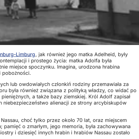
enburg-Limburg
, jak również jego matka Adelheid, były
ontemplacji i prostego życia: matka Adolfa była
tnie miejsce spoczynku. Imagina, urodzona hrabina
i pobożności.
nych lub owdowiałych członkiń rodziny przemawiała za
toru była również związana z polityką władzy, co widać po
eniężnych, a także bazy ziemskiej. Król Adolf zapisał
h niebezpieczeństwo alienacji ze strony arcybiskupów
Nassau, choć tylko przez około 70 lat, oraz miejscem
ch; pamięć o zmarłym, jego memoria, była zachowywana
stry i dziesięć innych hrabin i hrabiów Nassau zostało