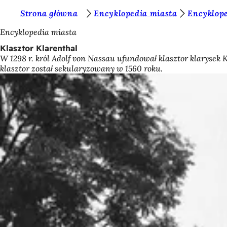
J
Strona główna
Encyklopedia miasta
Encyklope
Przejdź do treści
e
Encyklopedia miasta
s
Klasztor Klarenthal
W 1298 r. król Adolf von Nassau ufundował klasztor klarysek
t
klasztor został sekularyzowany w 1560 roku.
e
ś
t
u
t
a
j
: