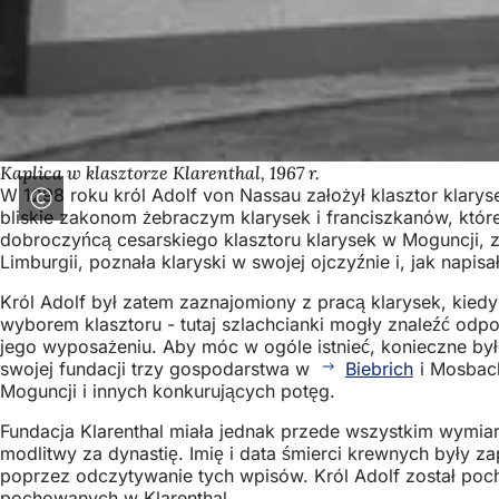
Kaplica w klasztorze Klarenthal, 1967 r.
W 1298 roku król Adolf von Nassau założył klasztor klar
bliskie zakonom żebraczym klarysek i franciszkanów, które
dobroczyńcą cesarskiego klasztoru klarysek w Moguncji, z
Limburgii, poznała klaryski w swojej ojczyźnie i, jak napi
Król Adolf był zatem zaznajomiony z pracą klarysek, kied
wyborem klasztoru - tutaj szlachcianki mogły znaleźć odpo
jego wyposażeniu. Aby móc w ogóle istnieć, konieczne był
swojej fundacji trzy gospodarstwa w
Biebrich
i Mosbach
Moguncji i innych konkurujących potęg.
Fundacja Klarenthal miała jednak przede wszystkim wymia
modlitwy za dynastię. Imię i data śmierci krewnych były
poprzez odczytywanie tych wpisów. Król Adolf został pocho
pochowanych w Klarenthal.