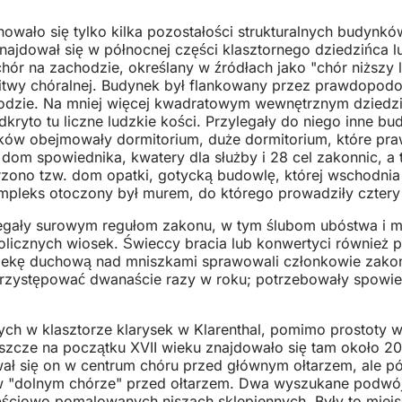
owało się tylko kilka pozostałości strukturalnych budynkó
 Znajdował się w północnej części klasztornego dziedzińca 
 chór na zachodzie, określany w źródłach jako "chór niższ
litwy chóralnej. Budynek był flankowany przez prawdopod
hodzie. Na mniej więcej kwadratowym wewnętrznym dziedz
to tu liczne ludzkie kości. Przylegały do niego inne budynk
ynków obejmowały dormitorium, duże dormitorium, które pr
y, dom spowiednika, kwatery dla służby i 28 cel zakonnic, 
zono tzw. dom opatki, gotycką budowlę, której wschodnia 
y kompleks otoczony był murem, do którego prowadziły czter
egały surowym regułom zakonu, w tym ślubom ubóstwa i milcz
kolicznych wiosek. Świeccy bracia lub konwertyci również 
Opiekę duchową nad mniszkami sprawowali członkowie zako
przystępować dwanaście razy w roku; potrzebowały spowied
ch w klasztorze klarysek w Klarenthal, pomimo prostoty
 Jeszcze na początku XVII wieku znajdowało się tam około
dował się on w centrum chóru przed głównym ołtarzem, ale p
ko w "dolnym chórze" przed ołtarzem. Dwa wyszukane pod
zęściowo pomalowanych niszach sklepiennych. Były to miej