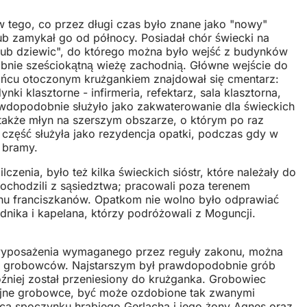
w tego, co przez długi czas było znane jako "nowy"
lub zamykał go od północy. Posiadał chór świecki na
y lub dziewic", do którego można było wejść z budynków
obnie sześciokątną wieżę zachodnią. Główne wejście do
ińcu otoczonym krużgankiem znajdował się cmentarz:
i klasztorne - infirmeria, refektarz, sala klasztorna,
awdopodobnie służyło jako zakwaterowanie dla świeckich
a także młyn na szerszym obszarze, o którym po raz
część służyła jako rezydencja opatki, podczas gdy w
y bramy.
enia, było też kilka świeckich sióstr, które należały do
pochodzili z sąsiedztwa; pracowali poza terenem
nu franciszkanów. Opatkom nie wolno było odprawiać
nika i kapelana, którzy podróżowali z Moguncji.
 wyposażenia wymaganego przez reguły zakonu, można
 20 grobowców. Najstarszym był prawdopodobnie grób
óźniej został przeniesiony do krużganka. Grobowiec
wójne grobowce, być może ozdobione tak zwanymi
sca spoczynku hrabiego Gerlacha i jego żony Agnes oraz