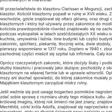
W przeciwieństwie do klasztoru Clarissan w Moguncji, zach
klasztor. Kościół klasztorny popadł w ruinę w XVII wieku.
wschodzie, gdzie znajdował się ołtarz główny, oraz drugi
klasztornych i który był używany przez zakonnice do mod
kościoła prawdopodobnie również znajdowało się na zac
podczas wykopalisk w latach sześćdziesiątych XX wieku odkry
kuchnia, umywalnia i łaźnia. Inne budynki lub części bud
zakonnic, spichlerz, piekarnię, tłocznię wina, dwie stodoł
pierwszy wspomniano w 1317 roku. Dopiero w 1940 r. zbur
zachodniej części mieścił się szpital lub infirmeria. Cał
Oprócz rzeczywistych zakonnic, które złożyły śluby i podl
służby klasztoru i pracowały jako służące; pochodziły z o
klasztornym na własnej farmie lub w uprawie winorośli. 
mszy ani słuchać spowiedzi, do której zakonnice musiały 
Majątkiem klasztornym zarządzał mistrz rolny.
Jeśli weźmie się pod uwagę bogactwo pomników nagrobny
zdać sobie sprawę z rozmiaru utraty tego miejsca kultu.
królowej Imaginy, której rok śmierci nie jest znany; znaj
Mechthild, córki króla Adolfa, znajdował się naprzeciw
pleurantami, stały na długich ścianach nawy kościoła w c