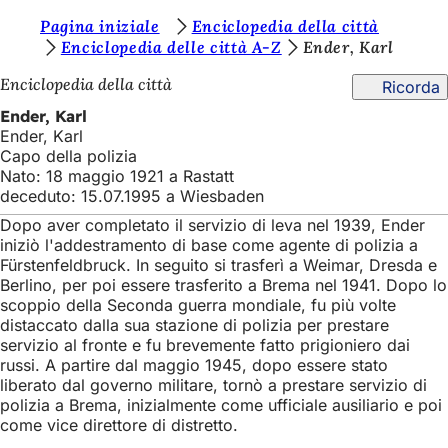
S
Pagina iniziale
Enciclopedia della città
Vai al contenuto
Enciclopedia delle città A-Z
Ender, Karl
i
Enciclopedia della città
Ricorda
e
Ender, Karl
t
Ender, Karl
e
Capo della polizia
Nato: 18 maggio 1921 a Rastatt
q
deceduto: 15.07.1995 a Wiesbaden
u
Dopo aver completato il servizio di leva nel 1939, Ender
i
iniziò l'addestramento di base come agente di polizia a
Fürstenfeldbruck. In seguito si trasferì a Weimar, Dresda e
:
Berlino, per poi essere trasferito a Brema nel 1941. Dopo lo
scoppio della Seconda guerra mondiale, fu più volte
distaccato dalla sua stazione di polizia per prestare
servizio al fronte e fu brevemente fatto prigioniero dai
russi. A partire dal maggio 1945, dopo essere stato
liberato dal governo militare, tornò a prestare servizio di
polizia a Brema, inizialmente come ufficiale ausiliario e poi
come vice direttore di distretto.