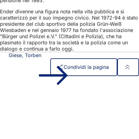
pensione nel 1985.
Ender divenne una figura nota nella vita pubblica e si
caratterizzò per il suo impegno civico. Nel 1972-94 è stato
presidente del club sportivo della polizia Grün-Weiß
Wiesbaden e nel gennaio 1977 ha fondato l'associazione
"Bürger und Polizei e.V." (Cittadini e Polizia), che ha
plasmato il rapporto tra la società e la polizia come un
dialogo e continua a farlo oggi.
Giese, Torben
Condividi la pagina
Area
Accesso rapido
dei
Tutti i servizi
Calendario degli eventi
piedi
Ufficio del cittadino
Feedback sul sito web
Questioni legali