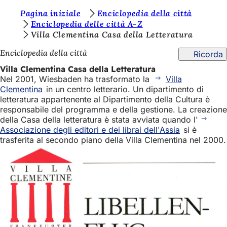
S
Pagina iniziale
Enciclopedia della città
Vai al contenuto
Enciclopedia delle città A-Z
i
Villa Clementina Casa della Letteratura
e
Enciclopedia della città
Ricorda
t
Villa Clementina Casa della Letteratura
e
Nel 2001, Wiesbaden ha trasformato la
Villa
Clementina
in un centro letterario. Un dipartimento di
q
letteratura appartenente al Dipartimento della Cultura è
u
responsabile del programma e della gestione. La creazione
della Casa della letteratura è stata avviata quando l'
i
Associazione degli editori e dei librai dell'Assia
si è
:
trasferita al secondo piano della Villa Clementina nel 2000.