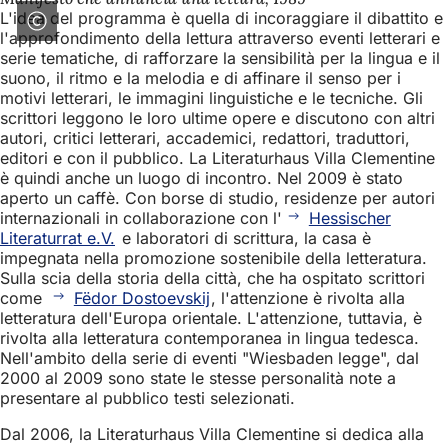
L'idea del programma è quella di incoraggiare il dibattito e
l'approfondimento della lettura attraverso eventi letterari e
serie tematiche, di rafforzare la sensibilità per la lingua e il
suono, il ritmo e la melodia e di affinare il senso per i
motivi letterari, le immagini linguistiche e le tecniche. Gli
scrittori leggono le loro ultime opere e discutono con altri
autori, critici letterari, accademici, redattori, traduttori,
editori e con il pubblico. La Literaturhaus Villa Clementine
è quindi anche un luogo di incontro. Nel 2009 è stato
aperto un caffè. Con borse di studio, residenze per autori
internazionali in collaborazione con l'
Hessischer
Literaturrat e.V.
e laboratori di scrittura, la casa è
impegnata nella promozione sostenibile della letteratura.
Sulla scia della storia della città, che ha ospitato scrittori
come
Fëdor Dostoevskij
, l'attenzione è rivolta alla
letteratura dell'Europa orientale. L'attenzione, tuttavia, è
rivolta alla letteratura contemporanea in lingua tedesca.
Nell'ambito della serie di eventi "Wiesbaden legge", dal
2000 al 2009 sono state le stesse personalità note a
presentare al pubblico testi selezionati.
Dal 2006, la Literaturhaus Villa Clementine si dedica alla