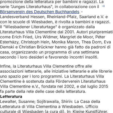
promozione della letteratura per bambini e ragazzi. La
serie "Junges Literaturhaus", in collaborazione con il
Börsenverein des Deutschen Buchhandels
-
Landesverband Hessen, Rheinland-Pfalz, Saarland e.V. e
con le scuole di Wiesbaden, è rivolta a bambini e ragazzi.
Il "Wiesbadener Literaturtage" è organizzato dalla
Literaturhaus Villa Clementine dal 2001. Autori pluripremiati
come Erich Fried, Urs Widmer, Margriet de Moor, Péter
Esterházy, Christoph Hein, Monika Maron, Thea Dorn, Eva
Demski e Christian Brückner hanno già fatto da padroni di
casa, organizzando un programma di una settimana
secondo i loro desideri e favorendo incontri insoliti.
Infine, la Literaturhaus Villa Clementine offre alle
associazioni letterarie, alle iniziative letterarie e alle librerie
uno spazio per i loro programmi. La Literaturhaus Villa
Clementine è sostenuta dalla Förderverein Literaturhaus
Villa Clementine e.V., fondata nel 2002, e dal luglio 2015
fa parte della rete delle case della letteratura.
Letteratura
Lewalter, Susanne; Sojitrawalla, Shirin: La Casa della
Letteratura di Villa Clementina a Wiesbaden. Ufficio
culturale di Wiesbaden (a cura di). In: Kleine Kunstführer,