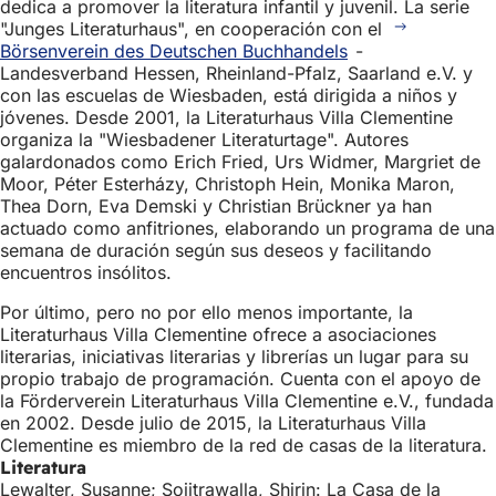
dedica a promover la literatura infantil y juvenil. La serie
"Junges Literaturhaus", en cooperación con el
Börsenverein des Deutschen Buchhandels
-
Landesverband Hessen, Rheinland-Pfalz, Saarland e.V. y
con las escuelas de Wiesbaden, está dirigida a niños y
jóvenes. Desde 2001, la Literaturhaus Villa Clementine
organiza la "Wiesbadener Literaturtage". Autores
galardonados como Erich Fried, Urs Widmer, Margriet de
Moor, Péter Esterházy, Christoph Hein, Monika Maron,
Thea Dorn, Eva Demski y Christian Brückner ya han
actuado como anfitriones, elaborando un programa de una
semana de duración según sus deseos y facilitando
encuentros insólitos.
Por último, pero no por ello menos importante, la
Literaturhaus Villa Clementine ofrece a asociaciones
literarias, iniciativas literarias y librerías un lugar para su
propio trabajo de programación. Cuenta con el apoyo de
la Förderverein Literaturhaus Villa Clementine e.V., fundada
en 2002. Desde julio de 2015, la Literaturhaus Villa
Clementine es miembro de la red de casas de la literatura.
Literatura
Lewalter, Susanne; Sojitrawalla, Shirin: La Casa de la