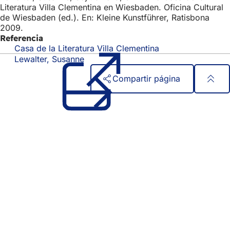
Literatura Villa Clementina en Wiesbaden. Oficina Cultural
de Wiesbaden (ed.). En: Kleine Kunstführer, Ratisbona
2009.
Referencia
Casa de la Literatura Villa Clementina
(Se
abre
Lewalter, Susanne
en
Compartir página
una
nueva
Zona
Acceso rápido
pestaña)
de
Todos los servicios
Calendario de actos
los
Oficina del ciudadano
pies
Comentarios sobre el sitio web
Asuntos jurídicos
Configuración de la protección de datos
Condiciones de uso
Declaración sobre accesibilidad