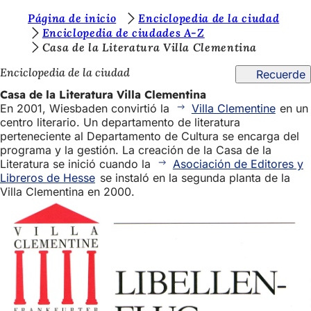
E
Página de inicio
Enciclopedia de la ciudad
Saltar al contenido
Enciclopedia de ciudades A-Z
s
Casa de la Literatura Villa Clementina
t
Enciclopedia de la ciudad
Recuerde
á
Casa de la Literatura Villa Clementina
s
En 2001, Wiesbaden convirtió la
Villa Clementine
en un
centro literario. Un departamento de literatura
a
perteneciente al Departamento de Cultura se encarga del
q
programa y la gestión. La creación de la Casa de la
Literatura se inició cuando la
Asociación de Editores y
u
Libreros de Hesse
se instaló en la segunda planta de la
í
Villa Clementina en 2000.
: