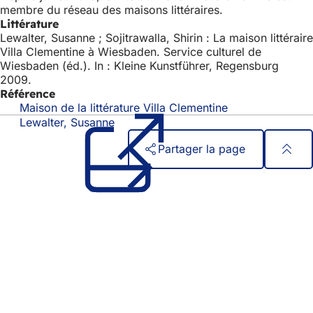
membre du réseau des maisons littéraires.
Littérature
Lewalter, Susanne ; Sojitrawalla, Shirin : La maison littéraire
Villa Clementine à Wiesbaden. Service culturel de
Wiesbaden (éd.). In : Kleine Kunstführer, Regensburg
2009.
Référence
Maison de la littérature Villa Clementine
(S'ouvre
dans
Lewalter, Susanne
un
Partager la page
nouvel
onglet)
Pied
Accès rapide
de
Tous les services
Calendrier des manifestations
page
Bureau des citoyens
Commentaires sur le site web
Mentions légales