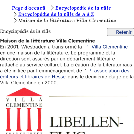
V
Page d'accueil
Encyclopédie de la ville
Accéder au contenu
Encyclopédie de la ville de A à Z
o
Maison de la littérature Villa Clementine
u
Encyclopédie de la ville
Retenir
s
Maison de la littérature Villa Clementine
ê
En 2001, Wiesbaden a transformé la
Villa Clementine
en une maison de la littérature. Le programme et la
t
direction sont assurés par un département littéraire
e
rattaché au service culturel. La création de la Literaturhaus
a été initiée par l'emménagement de l'
association des
s
éditeurs et libraires de Hesse
dans le deuxième étage de la
i
Villa Clementine en 2000.
c
i
: