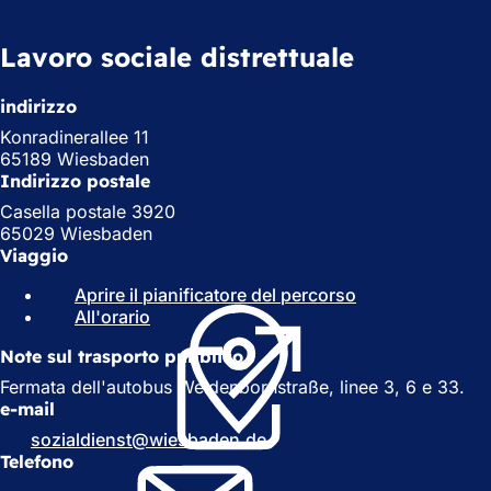
Lavoro sociale distrettuale
indirizzo
Konradinerallee 11
65189 Wiesbaden
Indirizzo postale
Casella postale 3920
65029 Wiesbaden
Viaggio
Aprire il pianificatore del percorso
(
All'orario
(
S
S
i
Note sul trasporto pubblico
i
a
a
p
Fermata dell'autobus Weidenbornstraße, linee 3, 6 e 33.
p
r
e-mail
r
e
sozialdienst
wiesbaden
de
e
i
Telefono
i
n