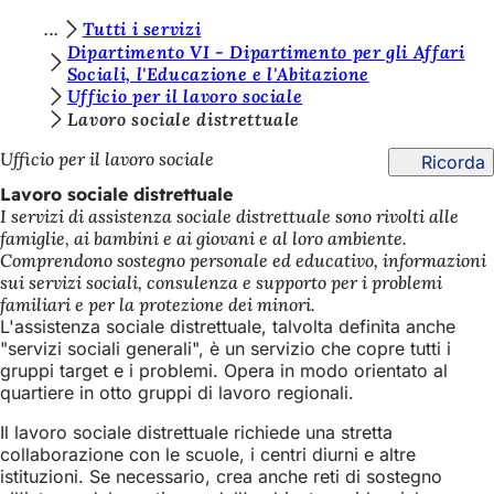
S
Tutti i servizi
Vai al contenuto
Dipartimento VI - Dipartimento per gli Affari
i
Sociali, l'Educazione e l'Abitazione
Ufficio per il lavoro sociale
e
Lavoro sociale distrettuale
t
Ufficio per il lavoro sociale
Ricorda
e
Lavoro sociale distrettuale
q
I servizi di assistenza sociale distrettuale sono rivolti alle
u
famiglie, ai bambini e ai giovani e al loro ambiente.
Comprendono sostegno personale ed educativo, informazioni
i
sui servizi sociali, consulenza e supporto per i problemi
:
familiari e per la protezione dei minori.
L'assistenza sociale distrettuale, talvolta definita anche
"servizi sociali generali", è un servizio che copre tutti i
gruppi target e i problemi. Opera in modo orientato al
quartiere in otto gruppi di lavoro regionali.
Il lavoro sociale distrettuale richiede una stretta
collaborazione con le scuole, i centri diurni e altre
istituzioni. Se necessario, crea anche reti di sostegno