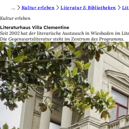
S
Kultur erleben
Literatur & Bibliotheken
Li
Inhalt anspringen
i
Kultur erleben
e
Literaturhaus Villa Clementine
Seit 2002 hat der literarische Austausch in Wiesbaden im Lit
b
Die Gegenwartsliteratur steht im Zentrum des Programms.
e
f
i
n
d
e
n
s
i
c