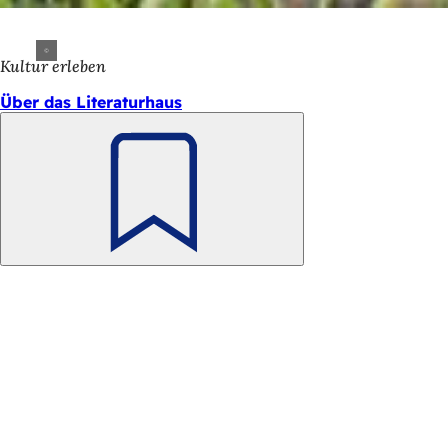
Kultur erleben
Über das Literaturhaus
Merken
Fußbereich
Schnellzugriff
Alle Dienstleistungen
Veranstaltungs­kalender