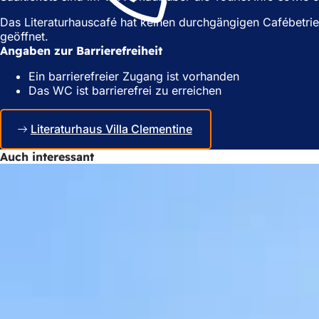
n
e
Das Literaturhauscafé hat keinen durchgängigen Cafébetri
e
m
geöffnet.
m
n
Angaben zur Barrierefreiheit
n
e
e
u
Ein barrierefreier Zugang ist vorhanden
u
e
Das WC ist barrierefrei zu erreichen
e
n
n
T
T
a
Literaturhaus Villa Clementine
a
b
b
)
Auch interessant
)