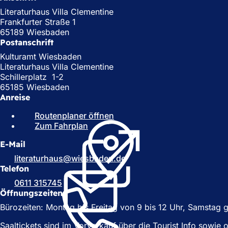
Literaturhaus Villa Clementine
Frankfurter Straße 1
65189 Wiesbaden
Postanschrift
Kulturamt Wiesbaden
Literaturhaus Villa Clementine
Schillerplatz 1-2
65185 Wiesbaden
Anreise
Routenplaner öffnen
(
Zum Fahrplan
(
Ö
Ö
f
E-Mail
f
f
f
n
literaturhaus
wiesbaden
de
n
e
Telefon
e
t
0611 315745
t
i
Öffnungszeiten
i
n
Bürozeiten: Montag bis Freitag von 9 bis 12 Uhr, Samstag 
n
e
e
i
Saaltickets sind im Vorverkauf über die Tourist Info sowie
i
n