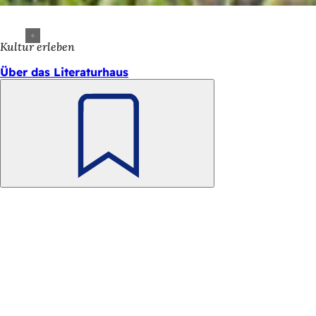
Kultur erleben
Über das Literaturhaus
Merken
Fußbereich
Schnellzugriff
Alle Dienstleistungen
Veranstaltungs­kalender