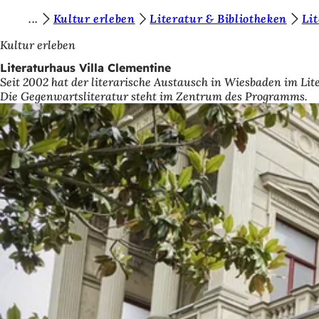
S
Kultur erleben
Literatur & Bibliotheken
Li
Inhalt anspringen
i
Kultur erleben
e
Literaturhaus Villa Clementine
Seit 2002 hat der literarische Austausch in Wiesbaden im Lit
b
Die Gegenwartsliteratur steht im Zentrum des Programms.
e
f
i
n
d
e
n
s
i
c