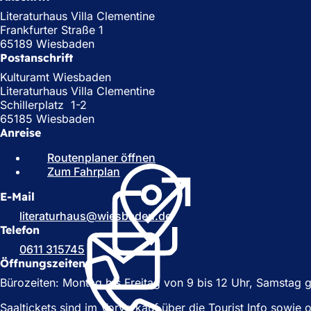
Literaturhaus Villa Clementine
Frankfurter Straße 1
65189 Wiesbaden
Postanschrift
Kulturamt Wiesbaden
Literaturhaus Villa Clementine
Schillerplatz 1-2
65185 Wiesbaden
Anreise
Routenplaner öffnen
(
Zum Fahrplan
(
Ö
Ö
f
E-Mail
f
f
f
n
literaturhaus
wiesbaden
de
n
e
Telefon
e
t
0611 315745
t
i
Öffnungszeiten
i
n
Bürozeiten: Montag bis Freitag von 9 bis 12 Uhr, Samstag 
n
e
e
i
Saaltickets sind im Vorverkauf über die Tourist Info sowie
i
n