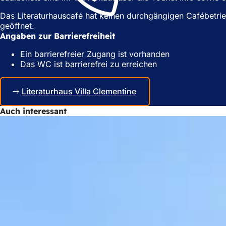
n
e
Das Literaturhauscafé hat keinen durchgängigen Cafébetri
e
m
geöffnet.
m
n
Angaben zur Barrierefreiheit
n
e
e
u
Ein barrierefreier Zugang ist vorhanden
u
e
Das WC ist barrierefrei zu erreichen
e
n
n
T
T
a
Literaturhaus Villa Clementine
a
b
b
)
Auch interessant
)