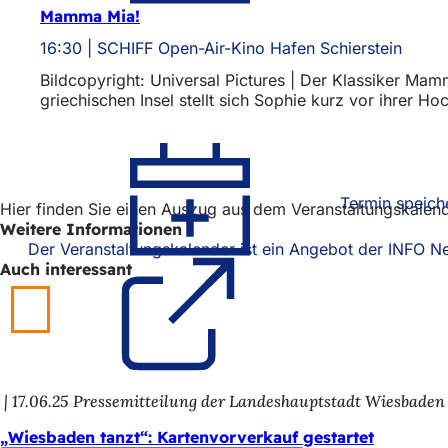
Mamma Mia!
16:30
SCHIFF Open-Air-Kino Hafen Schierstein
Bildcopyright: Universal Pictures | Der Klassiker Ma
griechischen Insel stellt sich Sophie kurz vor ihrer H
Termin speich
Hier finden Sie einen Auszug aus dem Veranstaltungskalen
Weitere Informationen
Der Veranstaltungskalender ist ein Angebot der INFO
Auch interessant
17.06.25
Pressemitteilung der Landeshauptstadt Wiesbaden
„Wiesbaden tanzt“: Kartenvorverkauf gestartet