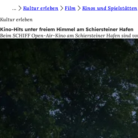
S
Kultur erleben
Film
Kinos und Spielstätten
Inhalt anspringen
i
Kultur erleben
e
Kino-Hits unter freiem Himmel am Schiersteiner Hafen
Beim SCHIFF Open-Air-Kino am Schiersteiner Hafen sind vom 
b
e
f
i
n
d
e
n
s
i
c