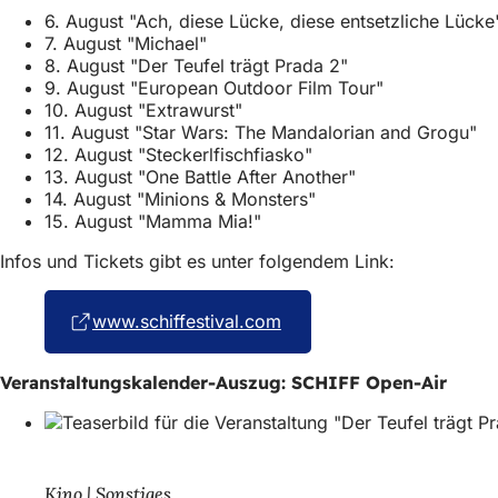
6. August "Ach, diese Lücke, diese entsetzliche Lücke
7. August "Michael"
8. August "Der Teufel trägt Prada 2"
9. August "European Outdoor Film Tour"
10. August "Extrawurst"
11. August "Star Wars: The Mandalorian and Grogu"
12. August "Steckerlfischfiasko"
13. August "One Battle After Another"
14. August "Minions & Monsters"
15. August "Mamma Mia!"
Infos und Tickets gibt es unter folgendem Link:
www.schiffestival.com
(Öffnet
in
einem
Veranstaltungskalender-Auszug: SCHIFF Open-Air
neuen
Tab)
Kino | Sonstiges