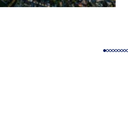
eistungen
ngs­kalender
ur Webseite