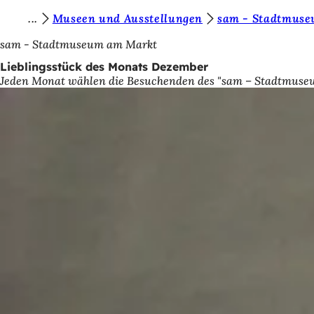
S
Museen und Ausstellungen
sam - Stadtmus
Inhalt anspringen
i
sam - Stadtmuseum am Markt
e
Lieblingsstück des Monats Dezember
Jeden Monat wählen die Besuchenden des "sam – Stadtmuseum
b
e
f
i
n
d
e
n
s
i
c