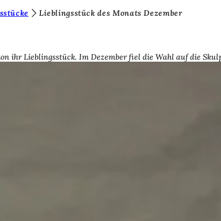
sstücke
Lieblingsstück des Monats Dezember
hr Lieblingsstück. Im Dezember fiel die Wahl auf die Skul