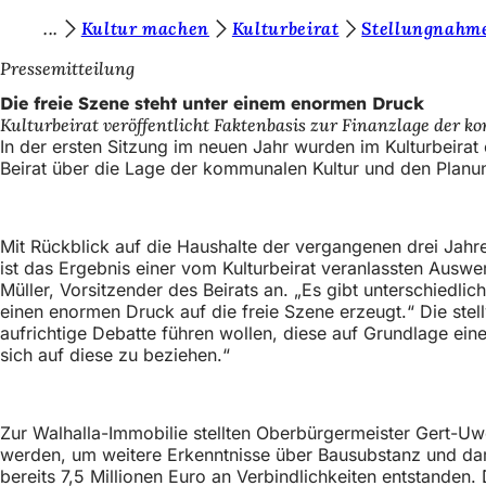
S
Kultur machen
Kulturbeirat
Stellungnahm
Inhalt anspringen
i
Pressemitteilung
e
Die freie Szene steht unter einem enormen Druck
Kulturbeirat veröffentlicht Faktenbasis zur Finanzlage der 
b
In der ersten Sitzung im neuen Jahr wurden im Kulturbeirat 
e
Beirat über die Lage der kommunalen Kultur und den Planung
f
i
Mit Rückblick auf die Haushalte der vergangenen drei Jahr
n
ist das Ergebnis einer vom Kulturbeirat veranlassten Ausw
Müller, Vorsitzender des Beirats an. „Es gibt unterschiedli
d
einen enormen Druck auf die freie Szene erzeugt.“ Die stel
e
aufrichtige Debatte führen wollen, diese auf Grundlage ein
sich auf diese zu beziehen.“
n
s
i
Zur Walhalla-Immobilie stellten Oberbürgermeister Gert-U
werden, um weitere Erkenntnisse über Bausubstanz und dami
c
bereits 7,5 Millionen Euro an Verbindlichkeiten entstanden