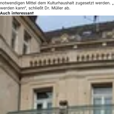
notwendigen Mittel dem Kulturhaushalt zugesetzt werden. „Ic
h
werden kann“, schließt Dr. Müller ab.
h
Auch interessant
i
e
r
: