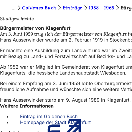
S
Goldenes Buch
Einträge
1958 - 1965
Bürg
Inhalt anspringen
i
Stadtgeschichte
e
Bürgermeister von Klagenfurt
Am 3. Juni 1959 trug sich der Bürgermeister von Klagenfurt i
b
Hans Ausserwinkler wurde am 2. Februar 1919 in Stockenbo
e
Er machte eine Ausbildung zum Landwirt und war im Zweiten 
f
mit Bezug zu Land- und Forstwirtschaft auf Bezirks- und 
i
Ab 1952 war er Mitglied im Gemeinderat von Klagenfurt und
n
Klagenfurts, die hessische Landeshauptstadt Wiesbaden.
d
Bei einem Empfang am 3. Juni 1959 lobte Oberbürgermeister 
freundliche Aufnahme und wünschte sich eine weitere Vertie
e
n
Hans Ausserwinkler starb am 9. August 1989 in Klagenfurt.
Weitere Informationen
s
Eintrag im Goldenen Buch
(Öffnet
i
Homepage der Stadt Klagenfurt
in
(Öffnet
c
einem
in