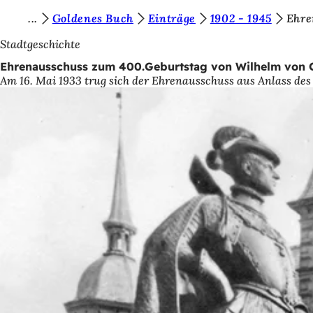
S
Goldenes Buch
Einträge
1902 - 1945
Ehre
Inhalt anspringen
i
Stadtgeschichte
e
Ehrenausschuss zum 400.Geburtstag von Wilhelm von 
Am 16. Mai 1933 trug sich der Ehrenausschuss aus Anlass de
b
e
f
i
n
d
e
n
s
i
c