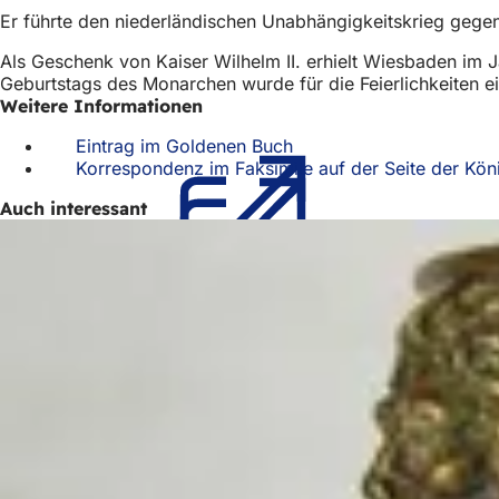
Er führte den niederländischen Unabhängigkeitskrieg gegen
Als Geschenk von Kaiser Wilhelm II. erhielt Wiesbaden im 
Geburtstags des Monarchen wurde für die Feierlichkeiten ei
Weitere Informationen
Eintrag im Goldenen Buch
(Öffnet
Korrespondenz im Faksimile auf der Seite der Köni
in
einem
Auch interessant
neuen
Tab)