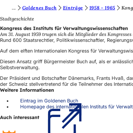
S
Goldenes Buch
Einträge
1958 - 1965
Kong
Inhalt anspringen
i
Stadtgeschichte
e
Kongress des Instituts für Verwaltungswissenschaften
Am 31. August 1959 trugen sich die Mitglieder des Kongresses
b
Rund 600 Staatsrechtler, Politikwissenschaftler, Regieru
e
Auf dem elften Internationalen Kongress für Verwaltungswi
f
Diesen Ansatz griff Bürgermeister Buch auf, als er anläss
i
Selbstverwaltung.
n
Der Präsident und Botschafter Dänemarks, Frants Hvaß, dan
d
der Schweiz stellvertretend für die Teilnehmer des Intern
Weitere Informationen
e
n
Eintrag im Goldenen Buch
(Öffnet
Homepage des internationalen Instituts für Verwal
in
s
einem
Auch interessant
i
neuen
Tab)
c