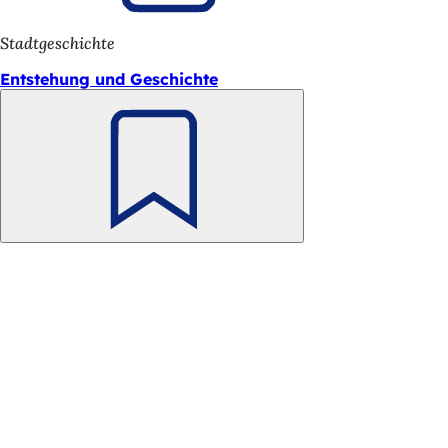
h
Stadtgeschichte
h
i
Entstehung und Geschichte
e
r
:
Merken