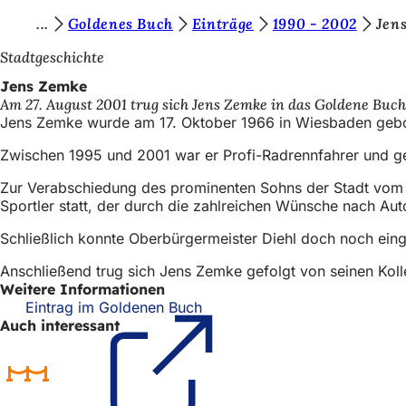
S
Goldenes Buch
Einträge
1990 - 2002
Jen
Inhalt anspringen
i
Stadtgeschichte
e
Jens Zemke
Am 27. August 2001 trug sich Jens Zemke in das Goldene Buch
b
Jens Zemke wurde am 17. Oktober 1966 in Wiesbaden geb
e
Zwischen 1995 und 2001 war er Profi-Radrennfahrer und g
f
Zur Verabschiedung des prominenten Sohns der Stadt vom 
i
Sportler statt, der durch die zahlreichen Wünsche nach 
n
Schließlich konnte Oberbürgermeister Diehl doch noch ein
d
Anschließend trug sich Jens Zemke gefolgt von seinen Kolle
e
Weitere Informationen
n
Eintrag im Goldenen Buch
(Öffnet
Auch interessant
in
s
einem
i
neuen
Tab)
c