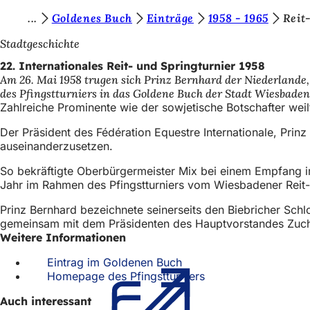
S
Goldenes Buch
Einträge
1958 - 1965
Reit
Inhalt anspringen
i
Stadtgeschichte
e
22. Internationales Reit- und Springturnier 1958
Am 26. Mai 1958 trugen sich Prinz Bernhard der Niederlande,
b
des Pfingstturniers in das Goldene Buch der Stadt Wiesbaden
e
Zahlreiche Prominente wie der sowjetische Botschafter weil
f
Der Präsident des Fédération Equestre Internationale, Prin
auseinanderzusetzen.
i
n
So bekräftigte Oberbürgermeister Mix bei einem Empfang i
Jahr im Rahmen des Pfingstturniers vom Wiesbadener Reit-
d
Prinz Bernhard bezeichnete seinerseits den Biebricher Sch
e
gemeinsam mit dem Präsidenten des Hauptvorstandes Zucht 
n
Weitere Informationen
s
Eintrag im Goldenen Buch
(Öffnet
i
Homepage des Pfingstturniers
in
(Öffnet
einem
in
c
Auch interessant
neuen
einem