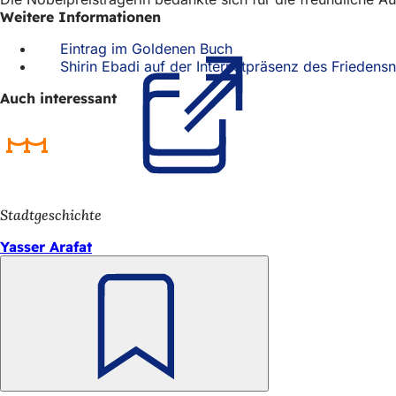
h
Weitere Informationen
h
Eintrag im Goldenen Buch
(Öffnet
i
Shirin Ebadi auf der Internetpräsenz des Friedens
in
einem
e
Auch interessant
neuen
Tab)
r
:
Stadtgeschichte
Yasser Arafat
Merken