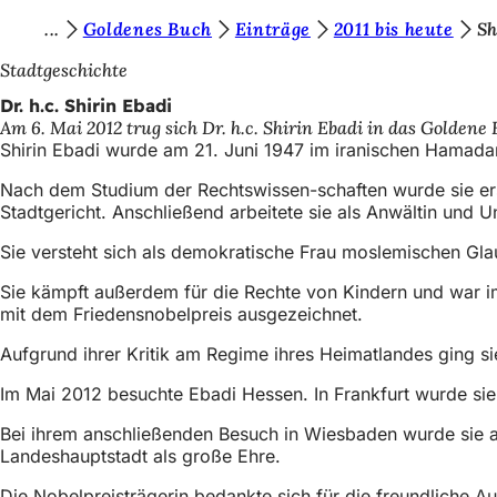
S
Goldenes Buch
Einträge
2011 bis heute
Sh
Inhalt anspringen
i
Stadtgeschichte
e
Dr. h.c. Shirin Ebadi
Am 6. Mai 2012 trug sich Dr. h.c. Shirin Ebadi in das Goldene
b
Shirin Ebadi wurde am 21. Juni 1947 im iranischen Hamada
e
Nach dem Studium der Rechtswissen-schaften wurde sie erst
f
Stadtgericht. Anschließend arbeitete sie als Anwältin und U
i
Sie versteht sich als demokratische Frau moslemischen Glau
n
Sie kämpft außerdem für die Rechte von Kindern und war im
d
mit dem Friedensnobelpreis ausgezeichnet.
e
Aufgrund ihrer Kritik am Regime ihres Heimatlandes ging si
n
Im Mai 2012 besuchte Ebadi Hessen. In Frankfurt wurde sie
s
Bei ihrem anschließenden Besuch in Wiesbaden wurde sie a
i
Landeshauptstadt als große Ehre.
c
Die Nobelpreisträgerin bedankte sich für die freundliche A