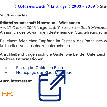
S
Goldenes Buch
Einträge
2003 - 2009
Sta
Inhalt anspringen
i
Stadtgeschichte
e
Städtefreundschaft Montreux - Wiesbaden
Am 25. Oktober 2003 trugen sich Vertreter der Stadt Montreu
b
Anlässlich des 50-jährigen Bestehens der Städtefreundsch
e
Bei einem feierlichen Empfang im Festsaal des Rathauses wü
f
kulturellen Austauschs zu unternehmen.
i
Anschließend trugen sich die Gäste, wie bei der Unterzeic
n
Weitere Informationen
d
Eintrag im Goldenen Buch
(Öffnet
Homepage der Stadt Montreux
in
(Öffnet
e
einem
in
n
Auch interessant
neuen
einem
Tab)
neuen
s
Tab)
i
c