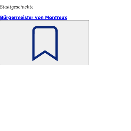
h
Stadtgeschichte
h
Bürgermeister von Montreux
i
e
r
Merken
: