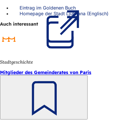
h
Eintrag im Goldenen Buch
(Öffnet
h
Homepage der Stadt Ljubljana (Englisch)
in
(Öffnet
einem
in
i
Auch interessant
neuen
einem
e
Tab)
neuen
Tab)
r
:
Stadtgeschichte
Mitglieder des Gemeinderates von Paris
Merken