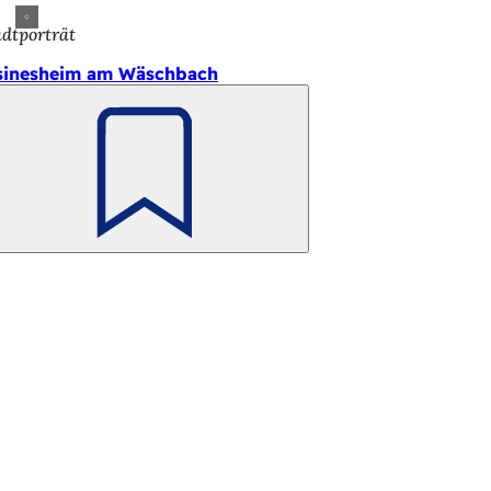
adtporträt
sinesheim am Wäschbach
Merken