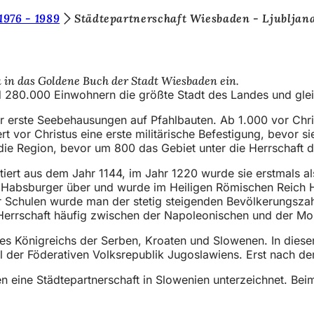
1976 - 1989
Städtepartnerschaft Wiesbaden - Ljubljan
a in das Goldene Buch der Stadt Wiesbaden ein.
nd 280.000 Einwohnern die größte Stadt des Landes und glei
r erste Seebehausungen auf Pfahlbauten. Ab 1.000 vor Christ
rt vor Christus eine erste militärische Befestigung, bevo
die Region, bevor um 800 das Gebiet unter die Herrschaft de
tiert aus dem Jahr 1144, im Jahr 1220 wurde sie erstmals 
 Habsburger über und wurde im Heiligen Römischen Reich H
er Schulen wurde man der stetig steigenden Bevölkerungszah
Herrschaft häufig zwischen der Napoleonischen und der Mo
des Königreichs der Serben, Kroaten und Slowenen. In diese
 der Föderativen Volksrepublik Jugoslawiens. Erst nach de
eine Städtepartnerschaft in Slowenien unterzeichnet. Beim