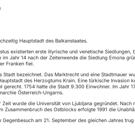
a
chzeitig Hauptstadt des Balkanstaates.
us existierten erste illyrische und venetische Siedlungen, 
r sie im Jahr 14 nach der Zeitenwende die Siedlung Emona 
r Franken fiel.
als Stadt bezeichnet. Das Marktrecht und eine Stadtmauer 
auptstadt des Herzogtums Krain. Eine türkische Invasion 
l gerecht. 1754 hatte die Stadt 9.300 Einwohner. Im Jahr 1
narchie Österreich-Ungarns.
r Zeit wurde die Universität von Ljubljana gegründet. Nach
m Zusammenbruch des Ostblocks erfolgte 1991 die Unabhäng
 Gegenbesuch am 21. September des gleichen Jahres trug s