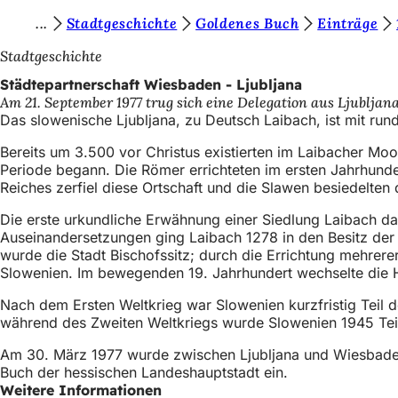
S
Stadtgeschichte
Goldenes Buch
Einträge
Inhalt anspringen
i
Stadtgeschichte
e
Städtepartnerschaft Wiesbaden - Ljubljana
Am 21. September 1977 trug sich eine Delegation aus Ljubljan
b
Das slowenische Ljubljana, zu Deutsch Laibach, ist mit ru
e
Bereits um 3.500 vor Christus existierten im Laibacher Moo
f
Periode begann. Die Römer errichteten im ersten Jahrhunde
Reiches zerfiel diese Ortschaft und die Slawen besiedelten 
i
n
Die erste urkundliche Erwähnung einer Siedlung Laibach da
Auseinandersetzungen ging Laibach 1278 in den Besitz der
d
wurde die Stadt Bischofssitz; durch die Errichtung mehrer
e
Slowenien. Im bewegenden 19. Jahrhundert wechselte die 
n
Nach dem Ersten Weltkrieg war Slowenien kurzfristig Teil 
während des Zweiten Weltkriegs wurde Slowenien 1945 Teil
s
i
Am 30. März 1977 wurde zwischen Ljubljana und Wiesbaden 
Buch der hessischen Landeshauptstadt ein.
c
Weitere Informationen