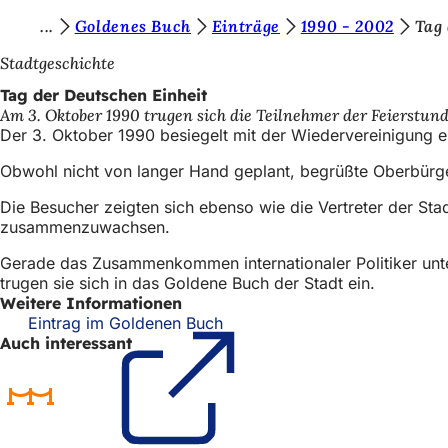
S
Goldenes Buch
Einträge
1990 - 2002
Tag
Inhalt anspringen
i
Stadtgeschichte
e
Tag der Deutschen Einheit
Am 3. Oktober 1990 trugen sich die Teilnehmer der Feierstun
b
Der 3. Oktober 1990 besiegelt mit der Wiedervereinigung e
e
Obwohl nicht von langer Hand geplant, begrüßte Oberbürge
f
Die Besucher zeigten sich ebenso wie die Vertreter der Sta
i
zusammenzuwachsen.
n
Gerade das Zusammenkommen internationaler Politiker unt
d
trugen sie sich in das Goldene Buch der Stadt ein.
Weitere Informationen
e
Eintrag im Goldenen Buch
(Öffnet
n
Auch interessant
in
einem
s
neuen
i
Tab)
c