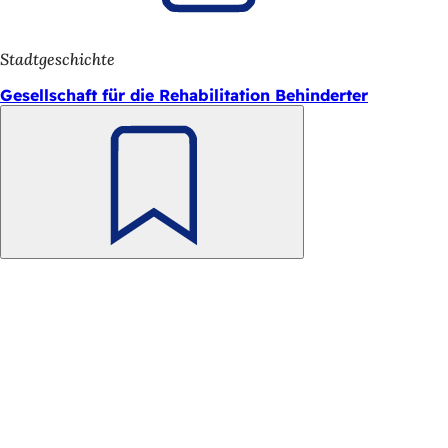
h
h
Stadtgeschichte
i
Gesellschaft für die Rehabilitation Behinderter
e
r
:
Merken