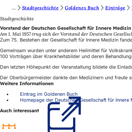
S
Stadtgeschichte
Goldenes Buch
Einträge
Inhalt anspringen
i
Stadtgeschichte
e
Vorstand der Deutschen Gesellschaft für Innere Medizin
Am 1. Mai 1957 trug sich der Vorstand der Deutschen Gesells
b
Zum 75. Bestehen der Gesellschaft für Innere Medizin fan
e
Gemeinsam wurden unter anderem Heilmittel für Volkskrankh
f
100 Vorträgen über Krankheitsbilder und deren Behandlung
i
Den letzten Höhepunkt der Veranstaltung bildete die Einla
n
Der Oberbürgermeister dankte den Medizinern und freute si
d
Weitere Informationen
e
Eintrag im Goldenen Buch
(Öffnet
n
Homepage der Deutschen Gesellschaft für Innere 
in
einem
s
Auch interessant
neuen
i
Tab)
c