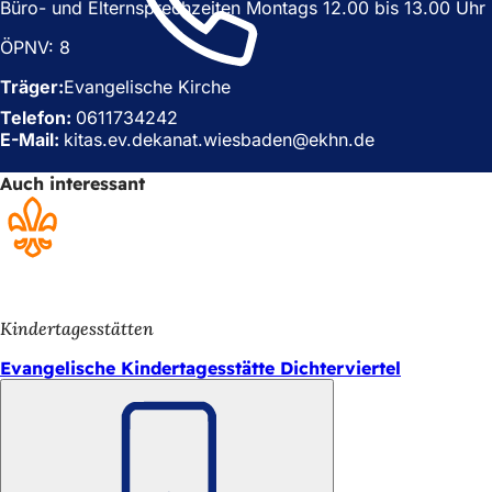
Büro- und Elternsprechzeiten Montags 12.00 bis 13.00 Uhr
e
i
i
n
ÖPNV: 8
n
e
e
m
Träger:
Evangelische Kirche
m
n
Telefon:
0611734242
n
e
E-Mail:
kitas.ev.dekanat.wiesbaden
e
u
ekhn
de
u
e
Auch interessant
e
n
n
T
T
a
a
b
b
)
)
Kindertagesstätten
Evangelische Kindertagesstätte Dichterviertel
Merken