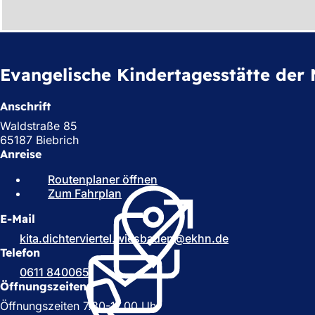
h
h
i
Evangelische Kindertagesstätte der
e
r
Anschrift
:
Waldstraße 85
65187 Biebrich
Anreise
Routenplaner öffnen
(
Zum Fahrplan
(
Ö
Ö
f
E-Mail
f
f
f
n
kita.dichterviertel.wiesbaden
ekhn
de
n
e
Telefon
e
t
0611 840065
t
i
Öffnungszeiten
i
n
Öffnungszeiten 7.30-17.00 Uhr
n
e