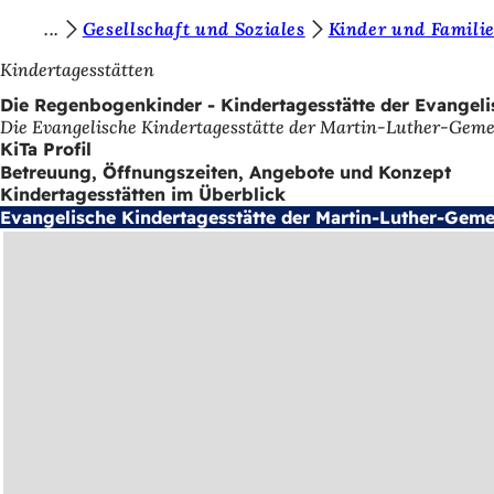
S
Gesellschaft und Soziales
Kinder und Famili
Inhalt anspringen
i
Kindertagesstätten
e
Die Regenbogenkinder - Kindertagesstätte der Evange
Die Evangelische Kindertagesstätte der Martin-Luther-Gemein
b
KiTa Profil
e
Betreuung, Öffnungszeiten, Angebote und Konzept
Kindertagesstätten im Überblick
f
Evangelische Kindertagesstätte der Martin-Luther-Gem
i
n
d
e
n
s
i
c