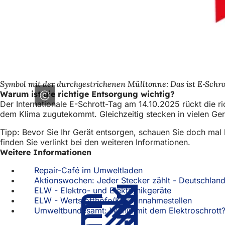
Symbol mit der durchgestrichenen Mülltonne: Das ist E‑Schro
Warum ist die richtige Entsorgung wichtig?
Der Internationale E-Schrott-Tag am 14.10.2025 rückt die r
dem Klima zugutekommt. Gleichzeitig stecken in vielen Ger
Tipp: Bevor Sie Ihr Gerät entsorgen, schauen Sie doch mal 
finden Sie verlinkt bei den weiteren Informationen.
Weitere Informationen
Repair-Café im Umweltladen
Aktionswochen: Jeder Stecker zählt - Deutschland
ELW - Elektro- und Elektronikgeräte
(Öffnet
ELW - Wertstoffhöfe/Kleinannahmestellen
in
(Öffnet
Umweltbundesamt: Wohin mit dem Elektroschrott
einem
in
neuen
einem