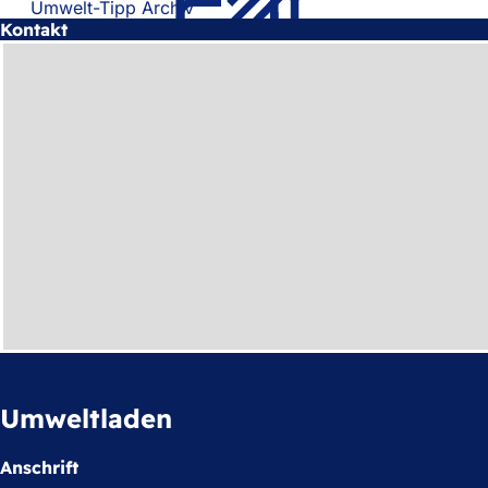
Umwelt-Tipp Archiv
Tab)
neuen
Kontakt
Tab)
Umweltladen
Anschrift