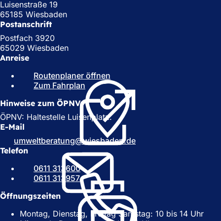
Luisenstraße 19
65185 Wiesbaden
Postanschrift
Postfach 3920
65029 Wiesbaden
Anreise
Routenplaner öffnen
(
Zum Fahrplan
(
Ö
Ö
f
Hinweise zum ÖPNV
f
f
f
n
ÖPNV: Haltestelle Luisenplatz.
n
e
E-Mail
e
t
umweltberatung
wiesbaden
de
t
i
Telefon
i
n
n
e
0611 313600
e
i
0611 313957
i
n
n
e
Öffnungszeiten
e
m
Montag, Dienstag, Freitag Samstag: 10 bis 14 Uhr
m
n