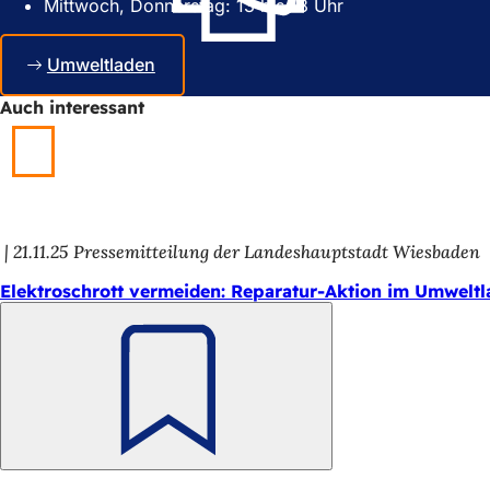
Mittwoch, Donnerstag: 13 bis 18 Uhr
n
e
e
u
u
e
Umweltladen
e
n
n
T
Auch interessant
T
a
a
b
b
)
)
21.11.25
Pressemitteilung der Landeshauptstadt Wiesbaden
Elektroschrott vermeiden: Reparatur-Aktion im Umwelt
Merken