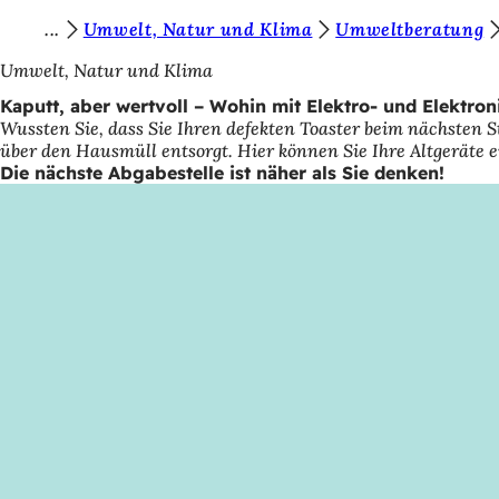
S
Umwelt, Natur und Klima
Umweltberatung
Inhalt anspringen
i
Umwelt, Natur und Klima
e
Kaputt, aber wertvoll – Wohin mit Elektro- und Elektroni
Wussten Sie, dass Sie Ihren defekten Toaster beim nächsten
b
über den Hausmüll entsorgt. Hier können Sie Ihre Altgeräte e
e
Die nächste Abgabestelle ist näher als Sie denken!
f
i
n
d
e
n
s
i
c