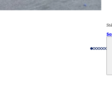
St
So
eistungen
ngs­kalender
ur Webseite