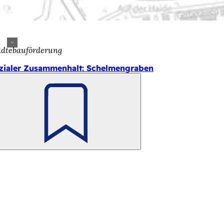
ädtebauförderung
zialer Zusammenhalt: Schelmengraben
Merken