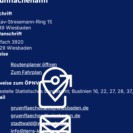
hrift
tav-Stresemann-Ring 15
89 Wiesbaden
tanschrift
tfach 3920
29 Wiesbaden
eise
Routenplaner öffnen
(
Ö
Zum Fahrplan
(
f
Ö
f
weise zum ÖPNV
f
n
f
estelle Statistisches Bundesamt; Buslinien 16, 22, 27, 28, 3
e
n
ail
t
e
i
gruenflaechenamt
t
wiesbaden
de
n
i
gruenflaechen
wiesbaden
de
e
n
stadtwald
wiesbaden
de
i
e
n
info
terra-levis
de
i