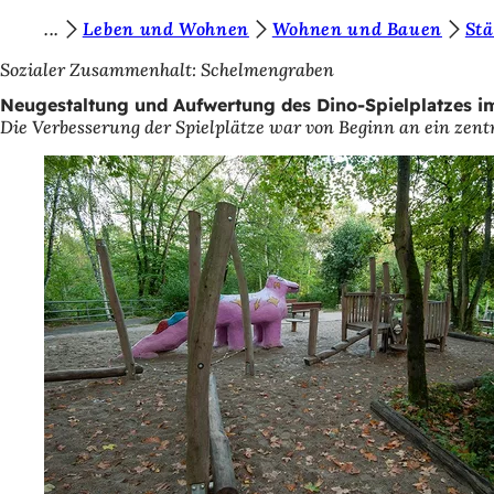
S
Leben und Wohnen
Wohnen und Bauen
St
Inhalt anspringen
i
Sozialer Zusammenhalt: Schelmengraben
e
Neugestaltung und Aufwertung des Dino-Spielplatzes 
Die Verbesserung der Spielplätze war von Beginn an ein ze
b
e
f
i
n
d
e
n
s
i
c