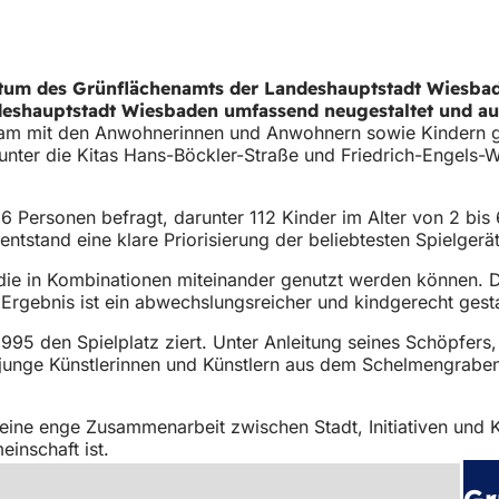
ntum des Grünflächenamts der Landeshauptstadt Wiesb
shauptstadt Wiesbaden umfassend neugestaltet und auf
am mit den Anwohnerinnen und Anwohnern sowie Kindern gep
runter die Kitas Hans-Böckler-Straße und Friedrich-Engels
ersonen befragt, darunter 112 Kinder im Alter von 2 bis 6 
tstand eine klare Priorisierung der beliebtesten Spielgerät
die in Kombinationen miteinander genutzt werden können. 
rgebnis ist ein abwechslungsreicher und kindgerecht gestal
 1995 den Spielplatz ziert. Unter Anleitung seines Schöpfer
junge Künstlerinnen und Künstlern aus dem Schelmengraben
 eine enge Zusammenarbeit zwischen Stadt, Initiativen und 
inschaft ist.
Gr