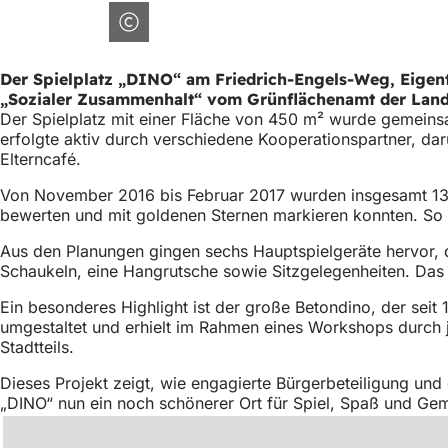
Der Spielplatz „DINO“ am Friedrich-Engels-Weg, Eige
„Sozialer Zusammenhalt“ vom Grünflächenamt der Lande
Der Spielplatz mit einer Fläche von 450 m² wurde gemeins
erfolgte aktiv durch verschiedene Kooperationspartner, da
Elterncafé.
Von November 2016 bis Februar 2017 wurden insgesamt 136 P
bewerten und mit goldenen Sternen markieren konnten. So en
Aus den Planungen gingen sechs Hauptspielgeräte hervor, 
Schaukeln, eine Hangrutsche sowie Sitzgelegenheiten. Das E
Ein besonderes Highlight ist der große Betondino, der seit
umgestaltet und erhielt im Rahmen eines Workshops durch 
Stadtteils.
Dieses Projekt zeigt, wie engagierte Bürgerbeteiligung und
„DINO“ nun ein noch schönerer Ort für Spiel, Spaß und Geme