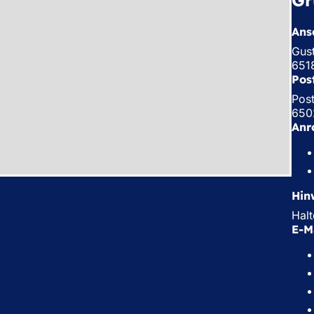
Ansc
Gus
651
Pos
Pos
650
Anr
Hin
Halt
E-M