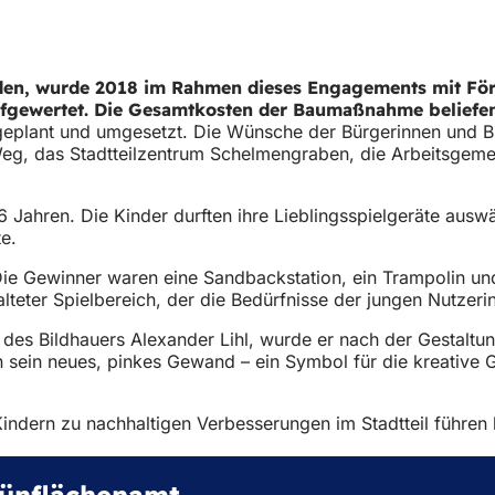
aden, wurde 2018 im Rahmen dieses Engagements mit F
gewertet. Die Gesamtkosten der Baumaßnahme beliefen s
lant und umgesetzt. Die Wünsche der Bürgerinnen und Bürg
-Weg, das Stadtteilzentrum Schelmengraben, die Arbeitsgem
Jahren. Die Kinder durften ihre Lieblingsspielgeräte auswä
e.
Die Gewinner waren eine Sandbackstation, ein Trampolin u
teter Spielbereich, der die Bedürfnisse der jungen Nutzeri
s, des Bildhauers Alexander Lihl, wurde er nach der Gestalt
 sein neues, pinkes Gewand – ein Symbol für die kreative 
Kindern zu nachhaltigen Verbesserungen im Stadtteil führen 
ünflächenamt