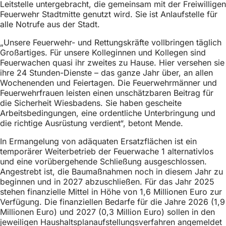
Leitstelle untergebracht, die gemeinsam mit der Freiwilligen
h
Feuerwehr Stadtmitte genutzt wird. Sie ist Anlaufstelle für
h
alle Notrufe aus der Stadt.
i
„Unsere Feuerwehr- und Rettungskräfte vollbringen täglich
Großartiges. Für unsere Kolleginnen und Kollegen sind
e
Feuerwachen quasi ihr zweites zu Hause. Hier versehen sie
r
ihre 24 Stunden-Dienste – das ganze Jahr über, an allen
Wochenenden und Feiertagen. Die Feuerwehrmänner und
:
Feuerwehrfrauen leisten einen unschätzbaren Beitrag für
die Sicherheit Wiesbadens. Sie haben gescheite
Arbeitsbedingungen, eine ordentliche Unterbringung und
die richtige Ausrüstung verdient“, betont Mende.
In Ermangelung von adäquaten Ersatzflächen ist ein
temporärer Weiterbetrieb der Feuerwache 1 alternativlos
und eine vorübergehende Schließung ausgeschlossen.
Angestrebt ist, die Baumaßnahmen noch in diesem Jahr zu
beginnen und in 2027 abzuschließen. Für das Jahr 2025
stehen finanzielle Mittel in Höhe von 1,6 Millionen Euro zur
Verfügung. Die finanziellen Bedarfe für die Jahre 2026 (1,9
Millionen Euro) und 2027 (0,3 Million Euro) sollen in den
jeweiligen Haushaltsplanaufstellungsverfahren angemeldet