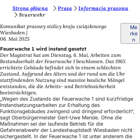
S
Strona główna
Prasa
Informacja prasowa
Inhalt anspringen
Feuerwehr
i
Komunikat prasowy stolicy kraju związkowego
Me
e
Wiesbaden
rke
b
06. Mai 2025
n
e
Feuerwache 1 wird instand gesetzt
Der Magistrat hat am Dienstag, 6. Mai, Arbeiten zum
f
Bestandserhalt der Feuerwache 1 beschlossen. Das 1965
i
errichtete Gebäude befindet sich in einem schlechten
Zustand. Aufgrund des Alters und der rund um die Uhr
n
stattfindenden Nutzung sind massive bauliche Mängel
d
entstanden, die die Arbeits- und Betriebssicherheit
beeinträchtigen.
e
„Wegen des Zustands der Feuerwache 1 sind kurzfristige
Instandsetzungsarbeiten zur Erhaltung des
n
Funktionsgebäudes zwingend und dringend erforderlich“,
s
sagt Oberbürgermeister Gert-Uwe Mende. Ohne die
Maßnahmen sei der laufende Betrieb für die
i
Gefahrenabwehr der Landeshauptstadt Wiesbaden nicht
c
sichergestellt. In der Feuerwache 1 ist unter anderem die