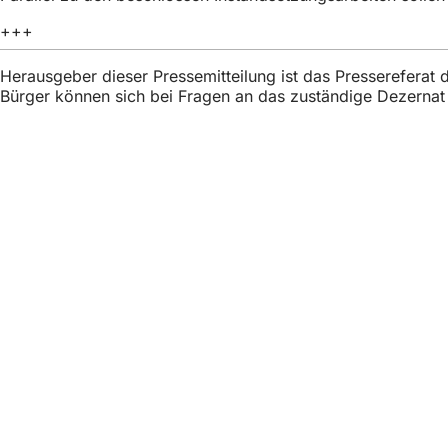
h
+++
h
i
Herausgeber dieser Pressemitteilung ist das Presserefera
Bürger können sich bei Fragen an das zuständige Dezerna
e
r
:
Fußbere
Quick access
All
Cal
Cit
Fee
Legal matter
Dat
Ter