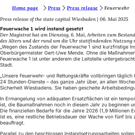
S
Home page
Press
Press release
Feuerwehr
Inhalt anspringen
i
Press release of the state capital Wiesbaden
06. Mai 2025
e
Feuerwache 1 wird instand gesetzt
Der Magistrat hat am Dienstag, 6. Mai, Arbeiten zum Bestand
b
des Alters und der rund um die Uhr stattfindenden Nutzung s
e
„Wegen des Zustands der Feuerwache 1 sind kurzfristige In
Oberbürgermeister Gert-Uwe Mende. Ohne die Maßnahmen sei
f
Feuerwache 1 ist unter anderem die Leitstelle untergebracht,
i
Stadt.
n
„Unsere Feuerwehr- und Rettungskräfte vollbringen täglich 
24 Stunden-Dienste – das ganze Jahr über, an allen Woche
d
Sicherheit Wiesbadens. Sie haben gescheite Arbeitsbedingu
e
In Ermangelung von adäquaten Ersatzflächen ist ein tempor
n
ist, die Baumaßnahmen noch in diesem Jahr zu beginnen und
Die finanziellen Bedarfe für die Jahre 2026 (1,9 Millionen 
s
ist es, eine restliche Betriebsdauer der Wache von fünf bi
i
beauftragt.
c
Parallel zu den beschlossen Instandsetzungsarbeiten solle