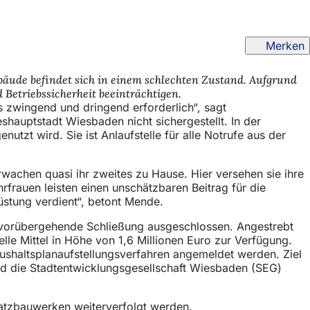
Merken
bäude befindet sich in einem schlechten Zustand. Aufgrund
 Betriebssicherheit beeinträchtigen.
 zwingend und dringend erforderlich“, sagt
auptstadt Wiesbaden nicht sichergestellt. In der
utzt wird. Sie ist Anlaufstelle für alle Notrufe aus der
rwachen quasi ihr zweites zu Hause. Hier versehen sie ihre
rauen leisten einen unschätzbaren Beitrag für die
üstung verdient“, betont Mende.
e vorübergehende Schließung ausgeschlossen. Angestrebt
le Mittel in Höhe von 1,6 Millionen Euro zur Verfügung.
Haushaltsplanaufstellungsverfahren angemeldet werden. Ziel
ird die Stadtentwicklungsgesellschaft Wiesbaden (SEG)
satzbauwerken weiterverfolgt werden.