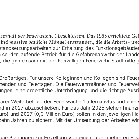
serhalt der Feuerwache 1 beschlossen. Das 1965 errichtete Ge
ind massive bauliche Mängel entstanden, die die Arbeits- und
standsetzungsarbeiten zur Erhaltung des Funktionsgebäudes
 der laufende Betrieb für die Gefahrenabwehr der Landesh
 die gemeinsam mit der Freiwilligen Feuerwehr Stadtmitte gen
Großartiges. Für unsere Kolleginnen und Kollegen sind Feue
nenden und Feiertagen. Die Feuerwehrmänner und Feuerwehrf
ngen, eine ordentliche Unterbringung und die richtige Ausr
ärer Weiterbetrieb der Feuerwache 1 alternativlos und ein
 in 2027 abzuschließen. Für das Jahr 2025 stehen finanziel
Euro) und 2027 (0,3 Million Euro) sollen in den jeweiligen 
s zehn Jahren zu sichern. Mit der Umsetzung der Arbeiten w
n die Planungen zur Erstellung von einem oder mehreren Er