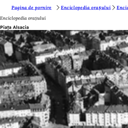
S
Pagina de pornire
Enciclopedia orașului
Enci
Salt la conținut
u
Enciclopedia orașului
n
Piața Alsacia
t
e
ț
i
a
i
c
i
: