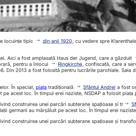
e locuințe tipic
din anii 1920
, cu vedere spre Klarenthale
ieței. Aici a fost amplasată Haus der Jugend, care a găzduit
orară, pentru a înlocui
Ringkirche
, confiscată, care a se
. Din 2013 a fost folosită pentru lucrările parohiale. Sala 
elor. În special,
piața
tradițională
Sfântul Andrei
a fost o
 pe acest loc. În timpul erei naziste, NSDAP a folosit piața 
ivind construirea unei parcări subterane spațioase și tr
Sf
ații germani au mărșăluit pe acest loc. În timpul erei nazist
rivind construirea unei parcări subterane spațioase și trans