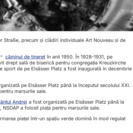
r Straße, precum și clădiri individuale Art Nouveau și de
căminul de tineret
în anii 1950. În 1928-1931, pe
rvit drept sală de biserică pentru congregația Kreuzkirche
de sport de pe Elsässer Platz a fost inaugurată în decembrie
rganizată pe Elsässer Platz până la începutul secolului XXI.
pentru marșurile sale.
ântul Andrei
a fost organizată pe Elsässer Platz până la
e, NSDAP a folosit piața pentru marșurile sale.
formarea pieței într-un spațiu verde domină în mod regulat