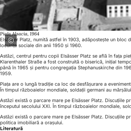
Piața Alsacia, 1964
Elsässer Platz, numită astfel în 1903, adăpostește un bloc d
locuințe sociale din anii 1950 și 1960.
Astăzi, centrul pentru copii Elsässer Platz se află în fața p
Klarenthaler Straße a fost construită o biserică, inițial temp
până în 1965 și pentru congregația Stephanuskirche din 1966
1959.
Piața are o lungă tradiție ca loc de desfășurare a eveniment
În timpul războaielor mondiale, soldații germani au mărșăluit
Astăzi există o parcare mare pe Elsässer Platz. Discuțiile pr
începutul secolului XXI. În timpul războaielor mondiale, sold
Astăzi există o parcare mare pe Elsässer Platz. Discuțiile p
politica imobiliară a orașului.
Literatură