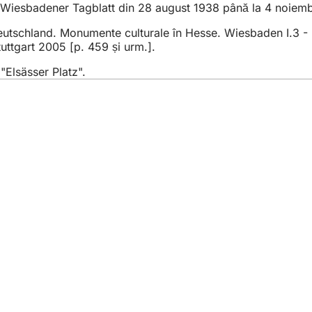
 Wiesbadener Tagblatt din 28 august 1938 până la 4 noiemb
tschland. Monumente culturale în Hesse. Wiesbaden I.3 - Ext
ttgart 2005 [p. 459 și urm.].
"Elsässer Platz".
iile
e evenimente
u cetățeni
ivind site-ul web
otecție a datelor