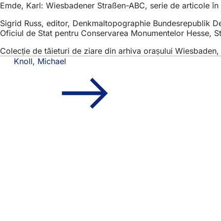
Emde, Karl: Wiesbadener Straßen-ABC, serie de articole în
Sigrid Russ, editor, Denkmaltopographie Bundesrepublik Deu
Oficiul de Stat pentru Conservarea Monumentelor Hesse, Stu
Colecție de tăieturi de ziare din arhiva orașului Wiesbaden, 
Knoll, Michael
Zona
Acces rapid
piciorului
Toate servic
Calendar d
Biroul pentr
Feedback pr
Aspecte juridice
Setări de pr