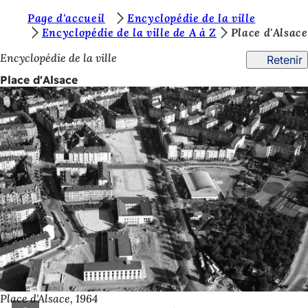
V
Page d'accueil
Encyclopédie de la ville
Accéder au contenu
Encyclopédie de la ville de A à Z
Place d'Alsace
o
Encyclopédie de la ville
Retenir
u
Place d'Alsace
s
ê
t
e
s
i
c
i
:
Place d'Alsace, 1964