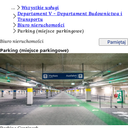
J
Wszystkie usługi
Przejdź do treści
Departament V - Departament Budownictwa i
e
Transportu
Biuro nieruchomości
s
Parking (miejsce parkingowe)
t
Biuro nieruchomości
Pamiętaj
e
Parking (miejsce parkingowe)
ś
t
u
t
a
j
: