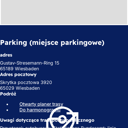
Parking (miejsce parkingowe)
adres
Gustav-Stresemann-Ring 15
65189 Wiesbaden
Adres pocztowy
Skrytka pocztowa 3920
65029 Wiesbaden
Podróż
Otwarty planer trasy
(
Do harmonogramu
(
O
O
t
Uwagi dotyczące transportu publicznego
t
w
w
i