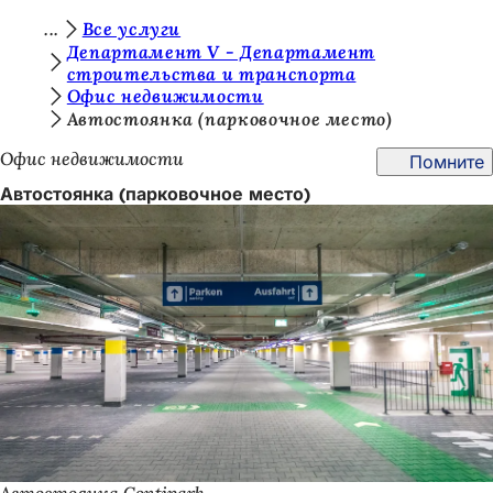
В
Все услуги
Перейти к содержимому
Департамент V - Департамент
ы
строительства и транспорта
Офис недвижимости
з
Автостоянка (парковочное место)
д
Офис недвижимости
Помните
е
Автостоянка (парковочное место)
с
ь
: