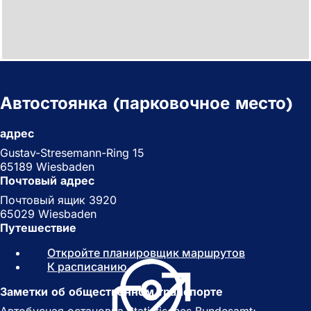
Автостоянка (парковочное место)
адрес
Gustav-Stresemann-Ring 15
65189 Wiesbaden
Почтовый адрес
Почтовый ящик 3920
65029 Wiesbaden
Путешествие
Откройте планировщик маршрутов
(
К расписанию
(
О
О
т
Заметки об общественном транспорте
т
к
к
р