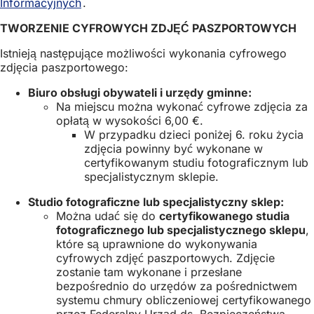
Informacyjnych
(Otwiera
.
się
TWORZENIE CYFROWYCH ZDJĘĆ PASZPORTOWYCH
w
nowej
Istnieją następujące możliwości wykonania cyfrowego
karcie)
zdjęcia paszportowego:
Biuro obsługi obywateli i urzędy gminne:
Na miejscu można wykonać cyfrowe zdjęcia za
opłatą w wysokości 6,00 €.
W przypadku dzieci poniżej 6. roku życia
zdjęcia powinny być wykonane w
certyfikowanym studiu fotograficznym lub
specjalistycznym sklepie.
Studio fotograficzne lub specjalistyczny sklep:
Można udać się do
certyfikowanego studia
fotograficznego lub specjalistycznego sklepu
,
które są uprawnione do wykonywania
cyfrowych zdjęć paszportowych. Zdjęcie
zostanie tam wykonane i przesłane
bezpośrednio do urzędów za pośrednictwem
systemu chmury obliczeniowej certyfikowanego
przez Federalny Urząd ds. Bezpieczeństwa