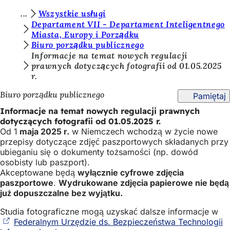
J
Wszystkie usługi
Przejdź do treści
Departament VII - Departament Inteligentnego
e
Miasta, Europy i Porządku
Biuro porządku publicznego
s
Informacje na temat nowych regulacji
t
prawnych dotyczących fotografii od 01.05.2025
r.
e
ś
Biuro porządku publicznego
Pamiętaj
t
Informacje na temat nowych regulacji prawnych
dotyczących fotografii od 01.05.2025 r.
u
Od 1
maja 2025 r.
w Niemczech wchodzą w życie nowe
t
przepisy dotyczące zdjęć paszportowych składanych przy
ubieganiu się o dokumenty tożsamości (np. dowód
a
osobisty lub paszport).
Akceptowane będą
wyłącznie cyfrowe zdjęcia
j
paszportowe
.
Wydrukowane zdjęcia papierowe nie będą
:
już dopuszczalne bez wyjątku.
Studia fotograficzne mogą uzyskać dalsze informacje w
Federalnym Urzędzie ds. Bezpieczeństwa Technologii