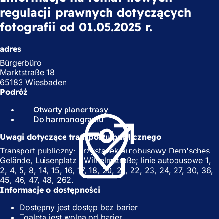
regulacji prawnych dotyczących
fotografii od 01.05.2025 r.
adres
Bürgerbüro
Marktstraße 18
65183 Wiesbaden
Podróż
Otwarty planer trasy
(
Do harmonogramu
(
O
O
t
Uwagi dotyczące transportu publicznego
t
w
w
i
Transport publiczny: przystanek autobusowy Dern'sches
i
e
Gelände, Luisenplatz i Wilhelmstraße; linie autobusowe 1,
e
r
2, 4, 5, 8, 14, 15, 16, 17, 18, 20, 21, 22, 23, 24, 27, 30, 36,
r
a
45, 46, 47, 48, 262.
a
s
Informacje o dostępności
s
i
Dostępny jest dostęp bez barier
i
ę
Toaleta jest wolna od barier
ę
w