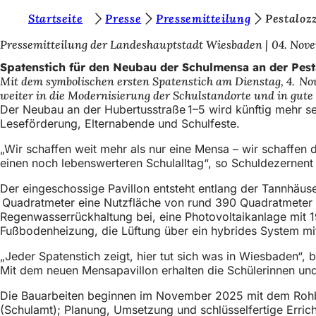
S
Startseite
Presse
Pressemitteilung
Pestaloz
Inhalt anspringen
i
Pressemitteilung der Landeshauptstadt Wiesbaden
04. Nov
e
Spatenstich für den Neubau der Schulmensa an der Pesta
Mit dem symbolischen ersten Spatenstich am Dienstag, 4. No
b
weiter in die Modernisierung der Schulstandorte und in gu
e
Der Neubau an der Hubertusstraße 1–5 wird künftig mehr se
Leseförderung, Elternabende und Schulfeste.
f
„Wir schaffen weit mehr als nur eine Mensa – wir schaffe
i
einen noch lebenswerteren Schulalltag“, so Schuldezernent
n
Der eingeschossige Pavillon entsteht entlang der Tannhä
d
Quadratmeter eine Nutzfläche von rund 390 Quadratmeter u
e
Regenwasserrückhaltung bei, eine Photovoltaikanlage mit 1
Fußbodenheizung, die Lüftung über ein hybrides System 
n
„Jeder Spatenstich zeigt, hier tut sich was in Wiesbaden“,
s
Mit dem neuen Mensapavillon erhalten die Schülerinnen und 
i
Die Bauarbeiten beginnen im November 2025 mit dem Rohbau
c
(Schulamt); Planung, Umsetzung und schlüsselfertige Erric