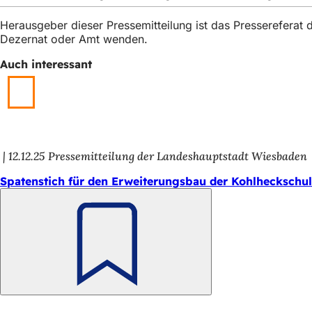
h
Herausgeber dieser Pressemitteilung ist das Presserefera
h
Dezernat oder Amt wenden.
i
Auch interessant
e
r
:
12.12.25
Pressemitteilung der Landeshauptstadt Wiesbaden
Spatenstich für den Erweiterungsbau der Kohlheckschu
Merken